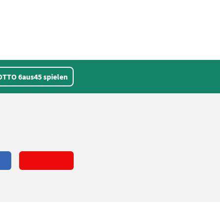
OTTO 6aus45 spielen