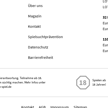
LO
Über uns
LO
Magazin
32 
Eur
Kontakt
Eu
Spielsuchtprävention
110
Eur
Datenschutz
Eur
Barrierefreiheit
erantwortung. Teilnahme ab 18.
Spielen ab
n süchtig machen. Mehr Infos unter
18 Jahren!
-spiel.de
Kontakt
AGB
Impressum
Sitemap