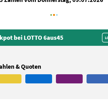
kpot bei
LOTTO 6aus45
L
ahlen & Quoten