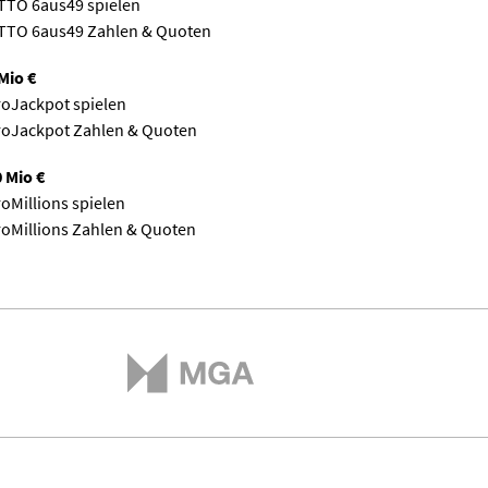
TTO 6aus49 spielen
TTO 6aus49 Zahlen & Quoten
Mio €
oJackpot spielen
roJackpot Zahlen & Quoten
 Mio €
oMillions spielen
oMillions Zahlen & Quoten