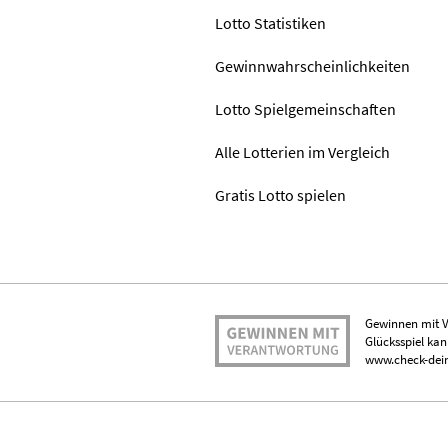
Lotto Statistiken
Gewinnwahrscheinlichkeiten
Lotto Spielgemeinschaften
Alle Lotterien im Vergleich
Gratis Lotto spielen
Gewinnen mit V
Glücksspiel kan
www.check-dein