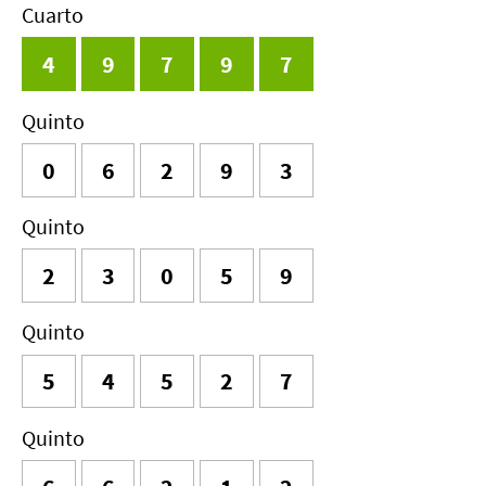
Cuarto
4
9
7
9
7
Quinto
0
6
2
9
3
Quinto
2
3
0
5
9
Quinto
5
4
5
2
7
Quinto