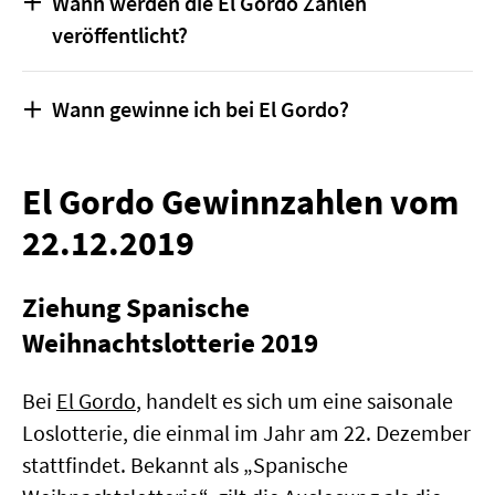
Wann werden die El Gordo Zahlen
Weihnachtslotterie erfolgt einmal jährlich am
veröffentlicht?
22. Dezember ab 09:00 Uhr in Madrid.
Die El Gordo Ziehung dauert in der Regel
Wann gewinne ich bei El Gordo?
mehrere Stunden und wird live übertragen. Die
Gewinnzahlen liegen in der Regel bis zum frühen
Es gibt insgesamt 17 verschiedene El Gordo-
Nachmittag vor. Die El Gordo Quoten richten
El Gordo Gewinnzahlen vom
Gewinnklassen für die entweder Gewinnzahlen
sich nach dem gespielten Lostyp sowie der
gezogen werden oder bspw. die Nachbarzahlen
22.12.2019
erreichten Gewinnklasse und folgen einer
oder Endziffern anderer Klassen gelten. Für
offiziellen Gewinntabelle.
einen ersten Gewinn reicht bereits eine richtige
Ziehung Spanische
Endziffer.
Weihnachtslotterie 2019
Bei
El Gordo
, handelt es sich um eine saisonale
Loslotterie, die einmal im Jahr am 22. Dezember
stattfindet. Bekannt als „Spanische