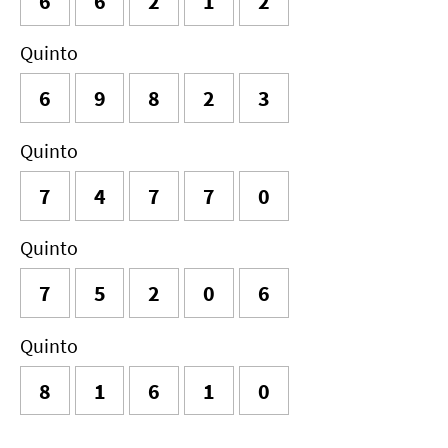
6
6
2
1
2
Quinto
6
9
8
2
3
Quinto
7
4
7
7
0
Quinto
7
5
2
0
6
Quinto
8
1
6
1
0