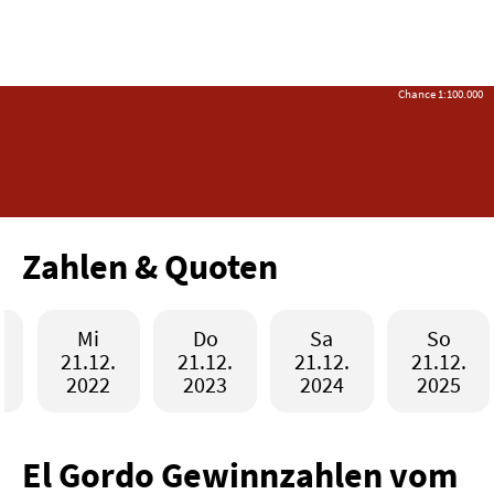
Anmelden /
Chance 1:100.000
Registrieren
Startseite
Lotterien
LOTTO 6aus49
50 Mio €
L
EuroJackpot
32 Mio €
EJ
Zahlen & Quoten
EuroMillions
110 Mio €
EM
SuperLotto
205,8 Mio €
SU
Mi
Do
Sa
So
Spielgemeinschaften
21.12.
21.12.
21.12.
21.12.
2022
2023
2024
2025
Rubbellose
Spiele
Sportwetten
El Gordo Gewinnzahlen vom