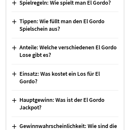
Spielregeln: Wie spielt man El Gordo?
Gewinnzahlen & Quoten
gilt als die größte Lotterie der Welt. Jedes
Lottohelden Magazin
Jahr zur Weihnachtszeit werden bei dieser
Das Ziel bei der spanischen
Tippen: Wie füllt man den El Gordo
Hilfe / FAQ
berühmten Sonderziehung Gewinne in
Weihnachtslotterie ist es, mit einer 5-
Spielschein aus?
Kontakt
Höhe von über 2,8 Mrd. € verteilt. Der Tipp
stelligen Losnummer aus dem Bereich von
erfolgt über 5-stellige Losnummern von
00000 bis 99999 eine der vielen
Auf dem El Gordo Spielschein bei
Anteile: Welche verschiedenen El Gordo
00000 bis 99999 und lohnt sich: Jedes 6. Los
Gewinnzahlen, deren Anfangsziffern,
Lottohelden.de ist die Losnummer frei
Lose gibt es?
gewinnt und die Chance auf den
Endziffern oder Nachbarzahlen zu treffen.
wählbar. So kann man seinen eigenen
Jackpotgewinn ist 1.400x höher als beim
Weil es pro Los-Serie über 15 Tsd. Preise
Glückszahlen eine Chance bei der wohl
Die folgenden Anteilsscheine bieten wir
LOTTO 6aus49
.
Einsatz: Was kostet ein Los für El
gibt, erzielt etwa ein Sechstel aller
berühmtesten Lotterie der Welt geben. Für
Ihnen für die Spanische Weihnachtslotterie
Gordo?
gespielten Lose einen Gewinn. Für den El
die Auswahl verwenden Sie einfach die
online an: 1/2, 1/5, 1/10, 1/20, 1/50, 1/100.
Mit Lottohelden.de sind jetzt auch Sie von
Gordo Jackpot in Höhe von bis zu 4 Mio. €
Pfeil-Tasten oberhalb und unterhalb der
In Spanien werden ganze Losbögen am
Deutschland aus bei der wohl
Ein ganzes Los für die Spanische
Hauptgewinn: Was ist der El Gordo
wird bei der Ziehung eine fünfstellige
Losziffern. Im Anschluss entscheiden Sie
Stück erworben und als Spielgemeinschaft
spektakulärsten Auslosung der Welt dabei.
Weihnachtslotterie kostet bei
Jackpot?
Gewinnzahl gezogen. Da der Jackpot jedes
sich für den gewünschten Losanteil. Haben
gespielt oder traditionell in Zehnerlose
Sichern Sie sich bequem online Ihre
Lottohelden.de nur 249,99 €. Sie können
Jahr mehrfach ausgeschüttet wird (seit
Sie Ihre Wunsch-Losnummer eingestellt
(Décimos) aufgeteilt. Exklusiv bei
Wunschlosnummer sowie den gewünschten
jedoch auch mit einem geringeren
El Gordo, zu Deutsch „der Dicke“,
2023 über 185 Serien), liegen für die
Gewinnwahrscheinlichkeit: Wie sind die
und den Losanteil ausgewählt, so ist der
Lottohelden.de sind jedoch auch kleinere
Losanteil und reichen Sie den
Spieleinsatz einen Tipp für die El Gordo
bezeichnet bei der Spanischen