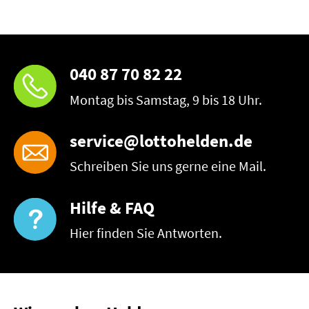
Die erste Ziehung der Weihnachtslotterie
noch 400.000 € Gewinn ab!
persönlich bei Ihnen und begleiten die
Jahr 2016 wurden die Lose der Spanischen
die Auslosung zu einem gemeinsamen
fand bereits im Jahr 1812 in Cádiz statt. Die
Auszahlung. Die aktuelle
Weihnachtslotterie zum Beispiel mit jeweils
Erlebnis. Unter dem Motto „Das größte
Erlöse der Lotterie wurden seinerzeit für die
Auszahlungsinformation finden Sie direkt
165 Exemplaren aufgelegt, ein Jahr später
Glück ist es, sein Glück zu teilen“ nehmen in
„Napoleonischen Kriege“ verwendet. Die
040 87 70 82 22
am Jackpot über das Info-i.
bereits mit 170. Im Jahr 2020 und 2021 gab
Spanien ganze Gemeinden, Familien oder
Gewinne gingen damals wie heute an das
es 172 Serien. 2022 hat sich die Serienzahl
Firmen gemeinsam an der Auslosung teil.
Montag bis Samstag, 9 bis 18 Uhr.
Volk. Deshalb gehört die Weihnachtslotterie
auf 180 erhöht, 2023 und 2024 auf 185
Mittlerweile haben auch deutsche Tipper
in Spanien seit über 200 Jahren
Serien und für das Jahr 2025 auf ganze 195
das Spielprinzip lieben gelernt. Auch bei
service@lottohelden.de
unverändert zu Weihnachten – ähnlich wie
Serien. Die Nachfrage ist stark gestiegen
uns kann man sich deshalb zusammen Los-
der Besuch in der Kirche. Seit nunmehr
Schreiben Sie uns gerne eine Mail.
und jeder soll ein Los bekommen!
Anteile sichern und sich für die Auslosung
über 100 Jahren findet die Ziehung in
zu einer
Lotto-Tippgemeinschaft
Madrid statt und wird heutzutage sogar live
Hilfe & FAQ
zusammenschließen.
im ganzen Land übertragen. Bis zu 50 % der
Hier finden Sie Antworten.
Spanier verfolgen die Zeremonie im TV und
fiebern gemeinsam der Verlosung der über
2 Mrd. € entgegen. Auch das deutsche
Fernsehen berichtet über den „El Gordo“