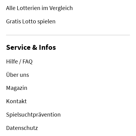
Alle Lotterien im Vergleich
Gratis Lotto spielen
Service & Infos
Hilfe / FAQ
Über uns
Magazin
Kontakt
Spielsuchtprävention
Datenschutz