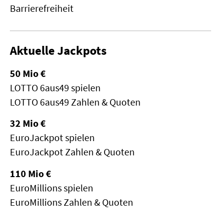
Barrierefreiheit
Aktuelle Jackpots
50 Mio €
LOTTO 6aus49 spielen
LOTTO 6aus49 Zahlen & Quoten
32 Mio €
EuroJackpot spielen
EuroJackpot Zahlen & Quoten
110 Mio €
EuroMillions spielen
EuroMillions Zahlen & Quoten