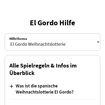
Anmelden /
El Gordo Hilfe
Registrieren
Startseite
Lotterien
Hilfethema
LOTTO 6aus49
50 Mio €
L
EuroJackpot
32 Mio €
EJ
EuroMillions
110 Mio €
EM
Alle Spielregeln & Infos im
SuperLotto
205,8 Mio €
SU
Überblick
Spielgemeinschaften
Rubbellose
Was ist die spanische
Spiele
Weihnachtslotterie El Gordo?
Sportwetten
Die spanische Weihnachtslotterie
El Gordo