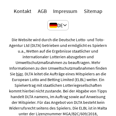
Kontakt
AGB
Impressum
Sitemap
DE
Die Website wird durch die Deutsche Lotto- und Toto-
Agentur Ltd (DLTA) betrieben und ermöglicht es Spielern
u.a., Wetten auf die Ergebnisse staatlicher und
internationaler Lotterien abzugeben und
Umweltschutzmaßnahmen zu beauftragen. Mehr
Informationen zu den Umweltschutzmaßnahmen finden
Sie
hier
. DLTA leitet die Aufträge eines Mitspielers an die
European Lotto and Betting Limited (ELBL) weiter. Ein
Spielvertrag mit staatlichen Lotteriegesellschaften
kommt hierbei nicht zustande. Bei der Abgabe von Tipps
handelt DLTA namens, im Auftrag sowie auf Anweisung
der Mitspieler. Für das Angebot von DLTA besteht kein
Widerrufsrecht seitens des Spielers. Die ELBL ist in Malta
unter der Lizenznummer MGA/B2C/609/2018,