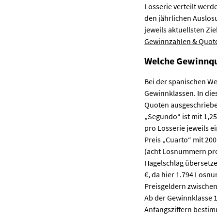
Losserie verteilt werd
den jährlichen Auslos
jeweils aktuellsten Z
Gewinnzahlen & Quot
Welche Gewinnquo
Bei der spanischen Wei
Gewinnklassen. In dies
Quoten ausgeschrieben 
„Segundo“ ist mit 1,25
pro Losserie jeweils e
Preis „Cuarto“ mit 200
(acht Losnummern pro 
Hagelschlag übersetze
€, da hier 1.794 Losn
Preisgeldern zwischen 
Ab der Gewinnklasse 10
Anfangsziffern bestim