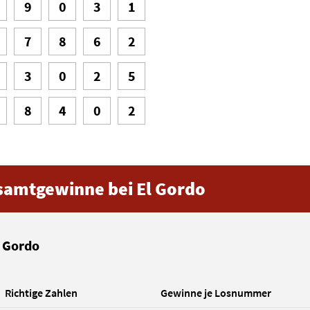
9
0
3
1
7
8
6
2
3
0
2
5
8
4
0
2
samtgewinne bei
El Gordo
 Gordo
Richtige Zahlen
Gewinne je Losnummer