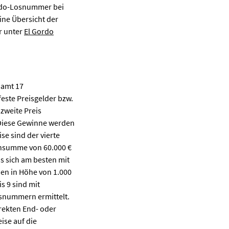
Gordo-Losnummer bei
ine Übersicht der
r unter
El Gordo
samt 17
feste Preisgelder bzw.
 zweite Preis
. Diese Gewinne werden
se sind der vierte
innsumme von 60.000 €
s sich am besten mit
nen in Höhe von 1.000
s 9 sind mit
Losnummern ermittelt.
rrekten End- oder
ise auf die