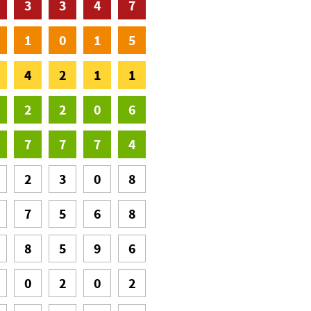
3
3
4
7
1
0
1
5
4
2
1
1
2
2
0
6
7
7
7
4
2
3
0
8
7
5
6
8
8
5
9
6
0
2
0
2