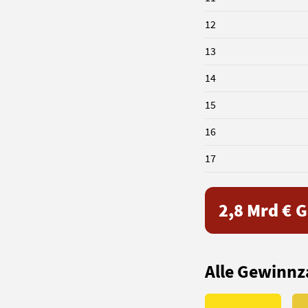
12
13
14
15
16
17
2,8 Mrd €
G
Alle Gewinnz