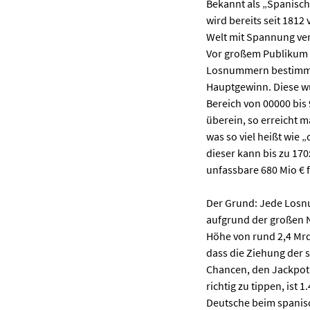
Bekannt als „Spanische
wird bereits seit 1812
Welt mit Spannung ver
Vor großem Publikum w
Losnummern bestimmt.
Hauptgewinn. Diese wu
Bereich von 00000 bis
überein, so erreicht m
was so viel heißt wie 
dieser kann bis zu 170
unfassbare 680 Mio € 
Der Grund: Jede Losnu
aufgrund der großen N
Höhe von rund 2,4 Mrd
dass die Ziehung der 
Chancen, den Jackpot 
richtig zu tippen, ist
Deutsche beim spanisc