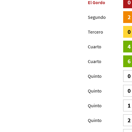
0
El Gordo
2
Segundo
0
Tercero
4
Cuarto
6
Cuarto
0
Quinto
0
Quinto
1
Quinto
2
Quinto