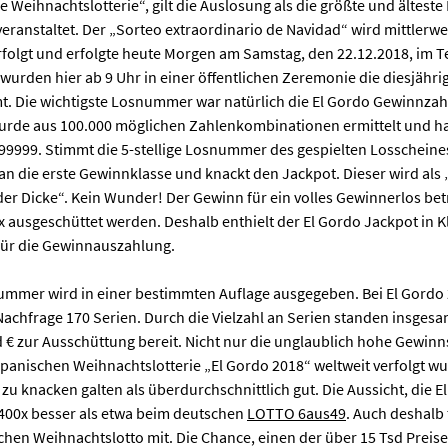
 Weihnachtslotterie“, gilt die Auslosung als die größte und älteste L
 veranstaltet. Der „Sorteo extraordinario de Navidad“ wird mittlerwe
folgt und erfolgte heute Morgen am Samstag, den 22.12.2018, im Te
urden hier ab 9 Uhr in einer öffentlichen Zeremonie die diesjähr
 Die wichtigste Losnummer war natürlich die El Gordo Gewinnzahl
rde aus 100.000 möglichen Zahlenkombinationen ermittelt und hat
 99999. Stimmt die 5-stellige Losnummer des gespielten Losscheine
an die erste Gewinnklasse und knackt den Jackpot. Dieser wird als 
„der Dicke“. Kein Wunder! Der Gewinn für ein volles Gewinnerlos betr
x ausgeschüttet werden. Deshalb enthielt der El Gordo Jackpot in K
für die Gewinnauszahlung.
mmer wird in einer bestimmten Auflage ausgegeben. Bei El Gordo
achfrage 170 Serien. Durch die Vielzahl an Serien standen insgesam
 € zur Ausschüttung bereit. Nicht nur die unglaublich hohe Gewin
spanischen Weihnachtslotterie „El Gordo 2018“ weltweit verfolgt wu
zu knacken galten als überdurchschnittlich gut. Die Aussicht, die 
 1.400x besser als etwa beim deutschen
LOTTO 6aus49
. Auch deshalb
hen Weihnachtslotto mit. Die Chance, einen der über 15 Tsd Preise,