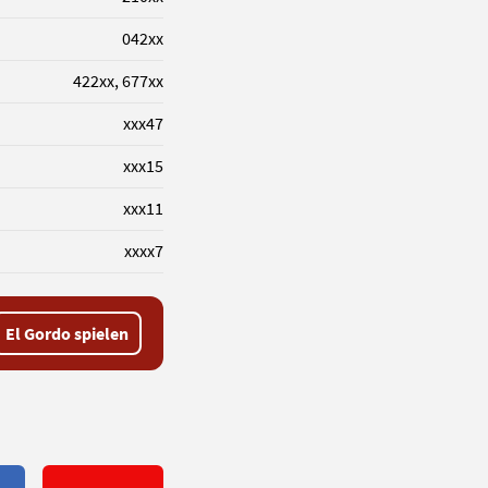
042xx
422xx, 677xx
xxx47
xxx15
xxx11
xxxx7
El Gordo spielen