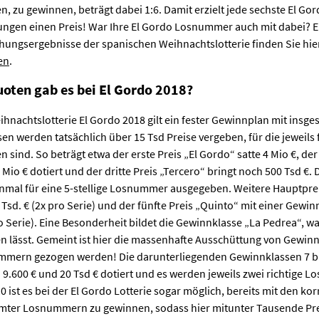
en, zu gewinnen, beträgt dabei 1:6. Damit erzielt jede sechste El 
ungen einen Preis! War Ihre El Gordo Losnummer auch mit dabei? E
iehungsergebnisse der spanischen Weihnachtslotterie finden Sie hie
en
.
ten gab es bei El Gordo 2018?
hnachtslotterie El Gordo 2018 gilt ein fester Gewinnplan mit insge
en werden tatsächlich über 15 Tsd Preise vergeben, für die jeweils 
sind. So beträgt etwa der erste Preis „El Gordo“ satte 4 Mio €, der
 Mio € dotiert und der dritte Preis „Tercero“ bringt noch 500 Tsd €
inmal für eine 5-stellige Losnummer ausgegeben. Weitere Hauptprei
 Tsd. € (2x pro Serie) und der fünfte Preis „Quinto“ mit einer Gew
Serie). Eine Besonderheit bildet die Gewinnklasse „La Pedrea“, wa
n lässt. Gemeint ist hier die massenhafte Ausschüttung von Gewin
ummern gezogen werden! Die darunterliegenden Gewinnklassen 7 bi
9.600 € und 20 Tsd € dotiert und es werden jeweils zwei richtige 
 ist es bei der El Gordo Lotterie sogar möglich, bereits mit den ko
mter Losnummern zu gewinnen, sodass hier mitunter Tausende Pre