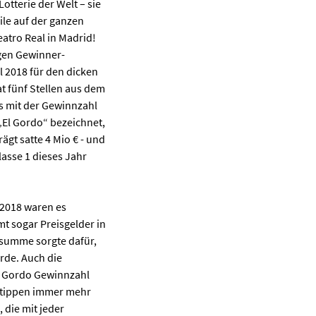
otterie der Welt – sie
ile auf der ganzen
atro Real in Madrid!
igen Gewinner-
 2018 für den dicken
 fünf Stellen aus dem
s mit der Gewinnzahl
„El Gordo“ bezeichnet,
ägt satte 4 Mio € - und
lasse 1 dieses Jahr
 2018 waren es
t sogar Preisgelder in
nsumme sorgte dafür,
rde. Auch die
El Gordo Gewinnzahl
 tippen immer mehr
 die mit jeder