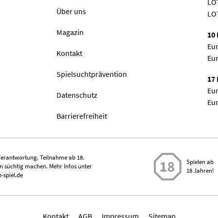
LO
Über uns
LO
Magazin
10 
Eur
Kontakt
Eu
Spielsuchtprävention
17 
Eur
Datenschutz
Eur
Barrierefreiheit
erantwortung. Teilnahme ab 18.
Spielen ab
n süchtig machen. Mehr Infos unter
18 Jahren!
-spiel.de
Kontakt
AGB
Impressum
Sitemap