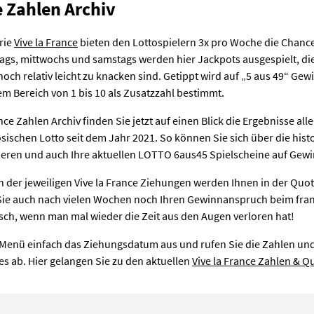
e Zahlen Archiv
rie
Vive la France
bieten den Lottospielern 3x pro Woche die Chanc
s, mittwochs und samstags werden hier Jackpots ausgespielt, die 
noch relativ leicht zu knacken sind. Getippt wird auf „5 aus 49“ Ge
em Bereich von 1 bis 10 als Zusatzzahl bestimmt.
nce Zahlen Archiv finden Sie jetzt auf einen Blick die Ergebnisse al
ischen Lotto seit dem Jahr 2021. So können Sie sich über die hist
ieren und auch Ihre aktuellen LOTTO 6aus45 Spielscheine auf Gewi
der jeweiligen Vive la France Ziehungen werden Ihnen in der Quot
Sie auch nach vielen Wochen noch Ihren Gewinnanspruch beim fran
sch, wenn man mal wieder die Zeit aus den Augen verloren hat!
 Menü einfach das Ziehungsdatum aus und rufen Sie die Zahlen un
s ab. Hier gelangen Sie zu den aktuellen
Vive la France Zahlen & Q