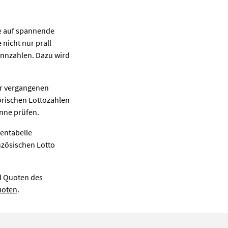
e auf spannende
nicht nur prall
winnzahlen. Dazu wird
ler vergangenen
orischen Lottozahlen
nne prüfen.
entabelle
zösischen Lotto
d Quoten des
uoten
.