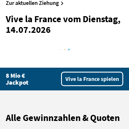
Zur aktuellen Ziehung
Gewinnzahlen & Quoten
Lottohelden Magazin
Vive la France vom Dienstag,
Hilfe / FAQ
14.07.2026
Kontakt
8 Mio €
Vive la France spielen
Jackpot
Alle Gewinnzahlen & Quoten