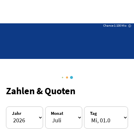
Anmelden /
Chance 1:100 Mio
Registrieren
Startseite
Lotterien
LOTTO 6aus49
50 Mio €
L
EuroJackpot
32 Mio €
EJ
EuroMillions
110 Mio €
EM
SuperLotto
SU
Zahlen & Quoten
Spielgemeinschaften
Rubbellose
Spiele
Jahr
Monat
Tag
Sportwetten