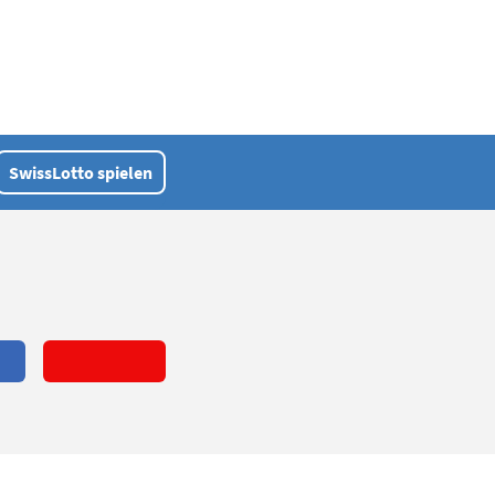
SwissLotto spielen