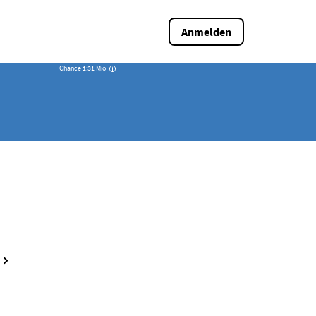
Anmelden
Chance 1:31 Mio