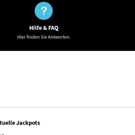
Hilfe & FAQ
Hier finden Sie Antworten.
tuelle Jackpots