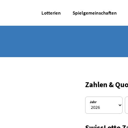
Lotterien
Spielgemeinschaften
Zahlen & Qu
Jahr
SwissLotto Z