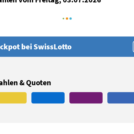
ckpot bei
SwissLotto
ahlen & Quoten