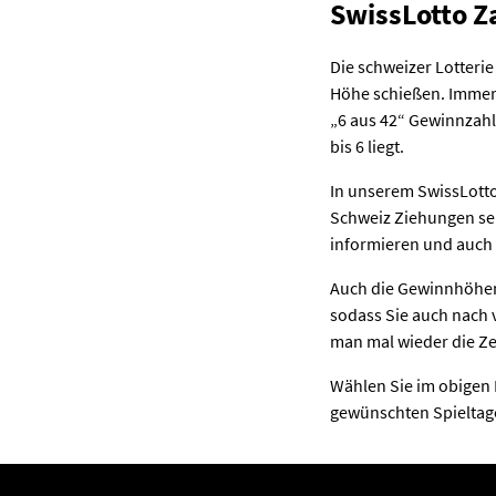
SwissLotto Z
Die schweizer Lotteri
Höhe schießen. Immer 
„6 aus 42“ Gewinnzahl
bis 6 liegt.
In unserem SwissLotto 
Schweiz Ziehungen sei
informieren und auch 
Auch die Gewinnhöhen
sodass Sie auch nach
man mal wieder die Ze
Wählen Sie im obigen
gewünschten Spieltage