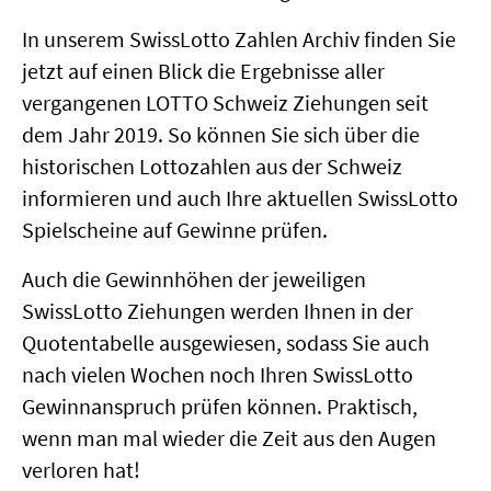
In unserem SwissLotto Zahlen Archiv finden Sie
jetzt auf einen Blick die Ergebnisse aller
vergangenen LOTTO Schweiz Ziehungen seit
dem Jahr 2019. So können Sie sich über die
historischen Lottozahlen aus der Schweiz
informieren und auch Ihre aktuellen SwissLotto
Spielscheine auf Gewinne prüfen.
Auch die Gewinnhöhen der jeweiligen
SwissLotto Ziehungen werden Ihnen in der
Quotentabelle ausgewiesen, sodass Sie auch
nach vielen Wochen noch Ihren SwissLotto
Gewinnanspruch prüfen können. Praktisch,
wenn man mal wieder die Zeit aus den Augen
verloren hat!