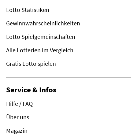
Lotto Statistiken
Gewinnwahrscheinlichkeiten
Lotto Spielgemeinschaften
Alle Lotterien im Vergleich
Gratis Lotto spielen
Service & Infos
Hilfe / FAQ
Über uns
Magazin