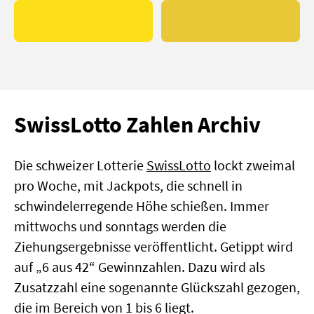
SwissLotto Zahlen Archiv
Die schweizer Lotterie
SwissLotto
lockt zweimal
pro Woche, mit Jackpots, die schnell in
schwindelerregende Höhe schießen. Immer
mittwochs und sonntags werden die
Ziehungsergebnisse veröffentlicht. Getippt wird
auf „6 aus 42“ Gewinnzahlen. Dazu wird als
Zusatzzahl eine sogenannte Glückszahl gezogen,
die im Bereich von 1 bis 6 liegt.