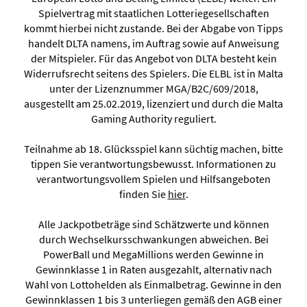
Spielvertrag mit staatlichen Lotteriegesellschaften
kommt hierbei nicht zustande. Bei der Abgabe von Tipps
handelt DLTA namens, im Auftrag sowie auf Anweisung
der Mitspieler. Für das Angebot von DLTA besteht kein
Widerrufsrecht seitens des Spielers. Die ELBL ist in Malta
unter der Lizenznummer MGA/B2C/609/2018,
ausgestellt am 25.02.2019, lizenziert und durch die Malta
Gaming Authority reguliert.
Teilnahme ab 18. Glücksspiel kann süchtig machen, bitte
tippen Sie verantwortungsbewusst. Informationen zu
verantwortungsvollem Spielen und Hilfsangeboten
finden Sie
hier
.
Alle Jackpotbeträge sind Schätzwerte und können
durch Wechselkursschwankungen abweichen. Bei
PowerBall und MegaMillions werden Gewinne in
Gewinnklasse 1 in Raten ausgezahlt, alternativ nach
Wahl von Lottohelden als Einmalbetrag. Gewinne in den
Gewinnklassen 1 bis 3 unterliegen gemäß den AGB einer