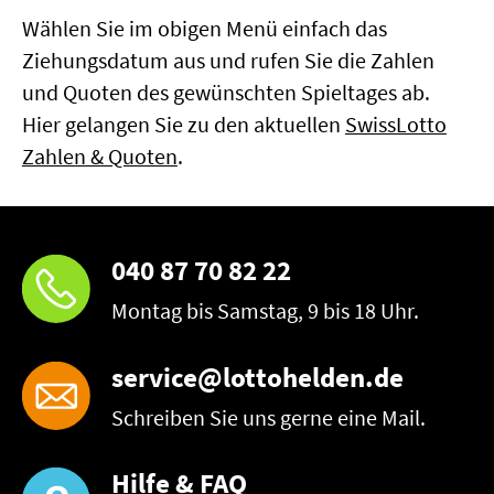
Wählen Sie im obigen Menü einfach das
Ziehungsdatum aus und rufen Sie die Zahlen
und Quoten des gewünschten Spieltages ab.
Hier gelangen Sie zu den aktuellen
SwissLotto
Zahlen & Quoten
.
040 87 70 82 22
Montag bis Samstag, 9 bis 18 Uhr.
service@lottohelden.de
Schreiben Sie uns gerne eine Mail.
Hilfe & FAQ