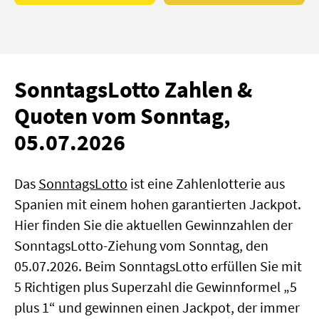
SonntagsLotto Zahlen &
Quoten vom Sonntag,
05.07.2026
Das
SonntagsLotto
ist eine Zahlenlotterie aus
Spanien mit einem hohen garantierten Jackpot.
Hier finden Sie die aktuellen Gewinnzahlen der
SonntagsLotto-Ziehung vom Sonntag, den
05.07.2026. Beim SonntagsLotto erfüllen Sie mit
5 Richtigen plus Superzahl die Gewinnformel „5
plus 1“ und gewinnen einen Jackpot, der immer