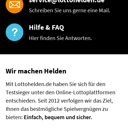
Schreiben Sie uns gerne eine Mail.
Hilfe & FAQ
Hier finden Sie Antworten.
Wir machen Helden
Mit Lottohelden.de haben Sie sich für den
Testsieger unter den Online-Lottoplattformen
entschieden. Seit 2012 verfolgen wir das Ziel,
Ihnen das bestmögliche Spielvergnügen zu
bieten:
Einfach, bequem und sicher.