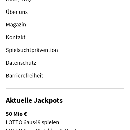
Über uns
Magazin
Kontakt
Spielsuchtprävention
Datenschutz
Barrierefreiheit
Aktuelle Jackpots
50 Mio €
LOTTO 6aus49 spielen