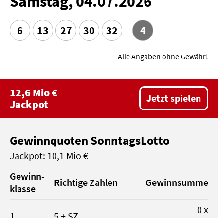
Samstag, 04.07.2026
Gewinnzahlen & Quoten
Lottohelden Magazin
6
13
27
30
32
4
+
Hilfe / FAQ
Kontakt
Alle Angaben ohne Gewähr!
12,6 Mio €
Jetzt spielen
Jackpot
Gewinnquoten SonntagsLotto
Jackpot: 10,1 Mio €
Gewinn­
Richtige Zahlen
Gewinn­summe
klasse
0 x
1
5 + SZ