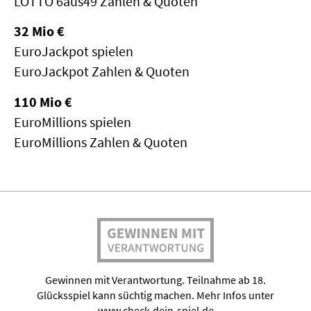
LOTTO 6aus49 Zahlen & Quoten
32 Mio €
EuroJackpot spielen
EuroJackpot Zahlen & Quoten
110 Mio €
EuroMillions spielen
EuroMillions Zahlen & Quoten
Gewinnen mit Verantwortung. Teilnahme ab 18.
Glücksspiel kann süchtig machen. Mehr Infos unter
www.check-dein-spiel.de