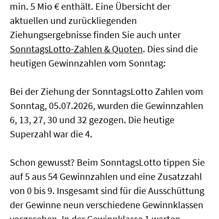
min. 5 Mio € enthält. Eine Übersicht der
aktuellen und zurückliegenden
Ziehungsergebnisse finden Sie auch unter
SonntagsLotto-Zahlen & Quoten
. Dies sind die
heutigen Gewinnzahlen vom Sonntag:
Bei der Ziehung der SonntagsLotto Zahlen vom
Sonntag, 05.07.2026, wurden die Gewinnzahlen
6, 13, 27, 30 und 32 gezogen. Die heutige
Superzahl war die 4.
Schon gewusst? Beim SonntagsLotto tippen Sie
auf 5 aus 54 Gewinnzahlen und eine Zusatzzahl
von 0 bis 9. Insgesamt sind für die Ausschüttung
der Gewinne neun verschiedene Gewinnklassen
vorgesehen. In der Gewinnklasse 1 warten