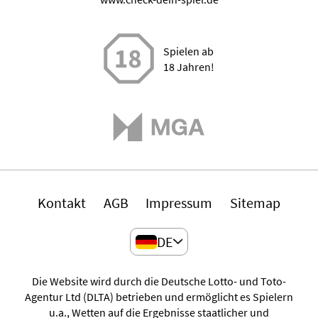
Spielen ab
18 Jahren!
Kontakt
AGB
Impressum
Sitemap
DE
Die Website wird durch die Deutsche Lotto- und Toto-
Agentur Ltd (DLTA) betrieben und ermöglicht es Spielern
u.a., Wetten auf die Ergebnisse staatlicher und