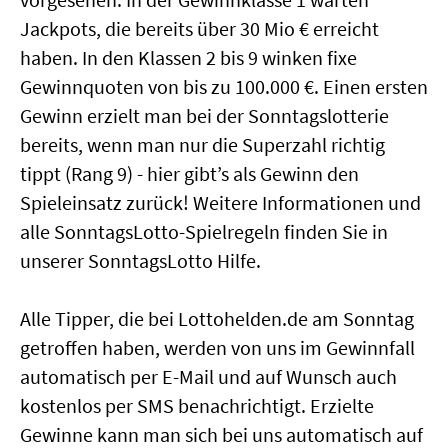
Jackpots, die bereits über 30 Mio € erreicht
haben. In den Klassen 2 bis 9 winken fixe
Gewinnquoten von bis zu 100.000 €. Einen ersten
Gewinn erzielt man bei der Sonntagslotterie
bereits, wenn man nur die Superzahl richtig
tippt (Rang 9) - hier gibt’s als Gewinn den
Spieleinsatz zurück! Weitere Informationen und
alle SonntagsLotto-Spielregeln finden Sie in
unserer SonntagsLotto Hilfe.
Alle Tipper, die bei Lottohelden.de am Sonntag
getroffen haben, werden von uns im Gewinnfall
automatisch per E-Mail und auf Wunsch auch
kostenlos per SMS benachrichtigt. Erzielte
Gewinne kann man sich bei uns automatisch auf