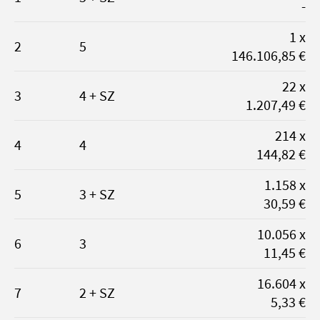
-
1 x
2
5
146.106,85 €
22 x
3
4 + SZ
1.207,49 €
214 x
4
4
144,82 €
1.158 x
5
3 + SZ
30,59 €
10.056 x
6
3
11,45 €
16.604 x
7
2 + SZ
5,33 €