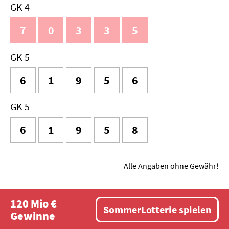
GK 4
7
0
3
3
5
GK 5
6
1
9
5
6
GK 5
6
1
9
5
8
Alle Angaben ohne Gewähr!
120 Mio €
SommerLotterie spielen
Gewinne