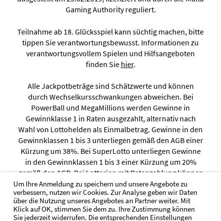
Gaming Authority reguliert.
Teilnahme ab 18. Glücksspiel kann süchtig machen, bitte
tippen Sie verantwortungsbewusst. Informationen zu
verantwortungsvollem Spielen und Hilfsangeboten
finden Sie
hier
.
Alle Jackpotbeträge sind Schätzwerte und können
durch Wechselkursschwankungen abweichen. Bei
PowerBall und MegaMillions werden Gewinne in
Gewinnklasse 1 in Raten ausgezahlt, alternativ nach
Wahl von Lottohelden als Einmalbetrag. Gewinne in den
Gewinnklassen 1 bis 3 unterliegen gemäß den AGB einer
Kürzung um 38%. Bei SuperLotto unterliegen Gewinne
in den Gewinnklassen 1 bis 3 einer Kürzung um 20%
gemäß den AGB. Bei Lotterien mit Ratenzahlung können
Gewinne wie folgt ausgezahlt werden: (a) bis zu EUR 20
Um Ihre Anmeldung zu speichern und unsere Angebote zu
verbessern, nutzen wir Cookies. Zur Analyse geben wir Daten
Mio. über einen Zeitraum von bis zu 10 Jahren, (b) bis zu
über die Nutzung unseres Angebotes an Partner weiter. Mit
EUR 50 Mio. über bis zu 25 Jahren und (c) über EUR 50
Klick auf OK, stimmen Sie dem zu. Ihre Zustimmung können
Mio. über bis zu 30 Jahren.
Sie jederzeit widerrufen. Die entsprechenden Einstellungen