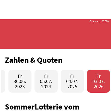
Anmelden /
Chance 1:100.000
Registrieren
Startseite
Lotterien
LOTTO 6aus49
L
EuroJackpot
10 Mio €
EJ
Zahlen & Quoten
EuroMillions
17 Mio €
EM
SuperLotto
207,6 Mio €
SU
Fr
Fr
Fr
Fr
Spielgemeinschaften
30.06.
05.07.
04.07.
03.07.
2023
2024
2025
2026
Rubbellose
Spiele
Sportwetten
SommerLotterie vom