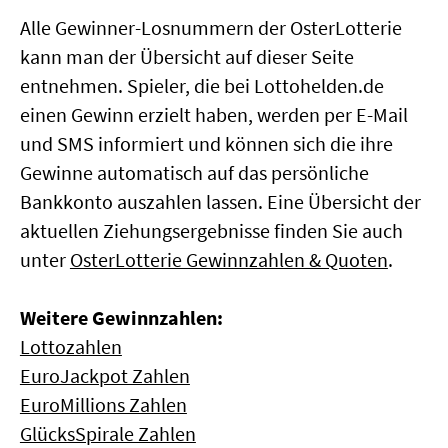
Alle Gewinner-Losnummern der OsterLotterie
kann man der Übersicht auf dieser Seite
entnehmen. Spieler, die bei Lottohelden.de
einen Gewinn erzielt haben, werden per E-Mail
und SMS informiert und können sich die ihre
Gewinne automatisch auf das persönliche
Bankkonto auszahlen lassen. Eine Übersicht der
aktuellen Ziehungsergebnisse finden Sie auch
unter
OsterLotterie Gewinnzahlen & Quoten
.
Weitere Gewinnzahlen:
Lottozahlen
EuroJackpot Zahlen
EuroMillions Zahlen
GlücksSpirale Zahlen