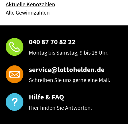
Aktuelle Kenozahlen
Alle Gewinnzahlen
040 87 70 82 22
Montag bis Samstag, 9 bis 18 Uhr.
service@lottohelden.de
Schreiben Sie uns gerne eine Mail.
Hilfe & FAQ
Hier finden Sie Antworten.