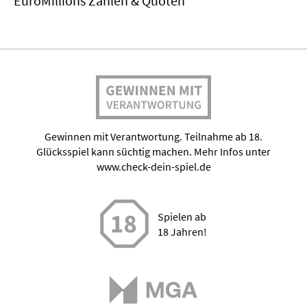
EuroMillions Zahlen & Quoten
Gewinnen mit Verantwortung. Teilnahme ab 18.
Glücksspiel kann süchtig machen. Mehr Infos unter
www.check-dein-spiel.de
Spielen ab
18 Jahren!