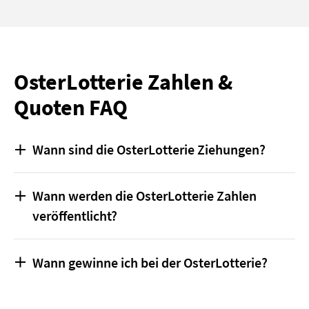
OsterLotterie Zahlen &
Quoten FAQ
Wann sind die OsterLotterie Ziehungen?
Die Ziehungen bei der Deutschen OsterLotterie
Wann werden die OsterLotterie Zahlen
erfolgen einmal jährlich und werden stets an
veröffentlicht?
Ostermontag gegen 16 Uhr abgehalten.
Die Deutsche OsterLotterie Zahlen werden an
Wann gewinne ich bei der OsterLotterie?
Ostermontag ab 16 Uhr bekanntgegeben. Die
Gewinnquoten richten sich nach dem gespielten
Es gibt bei der Deutsche OsterLotterie insgesamt
Los-Anteil und der Gewinnklasse und folgen