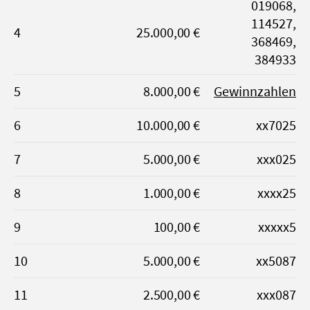
019068,
114527,
4
25.000,00 €
368469,
384933
5
8.000,00 €
Gewinnzahlen
6
10.000,00 €
xx7025
7
5.000,00 €
xxx025
8
1.000,00 €
xxxx25
9
100,00 €
xxxxx5
10
5.000,00 €
xx5087
11
2.500,00 €
xxx087