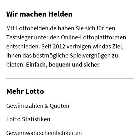
Wir machen Helden
Mit Lottohelden.de haben Sie sich für den
Testsieger unter den Online-Lottoplattformen
entschieden. Seit 2012 verfolgen wir das Ziel,
Ihnen das bestmögliche Spielvergnügen zu
bieten:
Einfach, bequem und sicher.
Mehr Lotto
Gewinnzahlen & Quoten
Lotto Statistiken
Gewinnwahrscheinlichkeiten