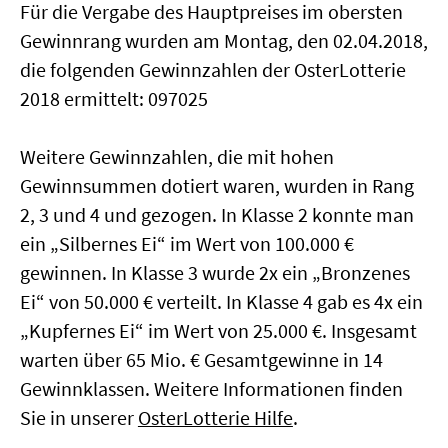
Für die Vergabe des Hauptpreises im obersten
Gewinnrang wurden am Montag, den 02.04.2018,
die folgenden Gewinnzahlen der OsterLotterie
2018 ermittelt: 097025
Weitere Gewinnzahlen, die mit hohen
Gewinnsummen dotiert waren, wurden in Rang
2, 3 und 4 und gezogen. In Klasse 2 konnte man
ein „Silbernes Ei“ im Wert von 100.000 €
gewinnen. In Klasse 3 wurde 2x ein „Bronzenes
Ei“ von 50.000 € verteilt. In Klasse 4 gab es 4x ein
„Kupfernes Ei“ im Wert von 25.000 €. Insgesamt
warten über 65 Mio. € Gesamtgewinne in 14
Gewinnklassen. Weitere Informationen finden
Sie in unserer
OsterLotterie Hilfe
.