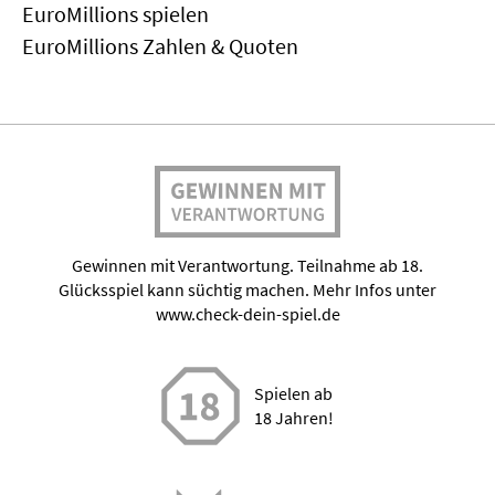
EuroMillions spielen
EuroMillions Zahlen & Quoten
Gewinnen mit Verantwortung. Teilnahme ab 18.
Glücksspiel kann süchtig machen. Mehr Infos unter
www.check-dein-spiel.de
Spielen ab
18 Jahren!