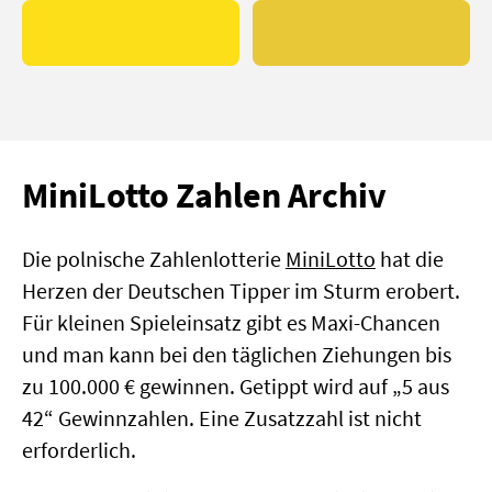
MiniLotto Zahlen Archiv
Die polnische Zahlenlotterie
MiniLotto
hat die
Herzen der Deutschen Tipper im Sturm erobert.
Für kleinen Spieleinsatz gibt es Maxi-Chancen
und man kann bei den täglichen Ziehungen bis
zu 100.000 € gewinnen. Getippt wird auf „5 aus
42“ Gewinnzahlen. Eine Zusatzzahl ist nicht
erforderlich.