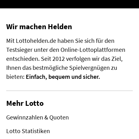
Wir machen Helden
Mit Lottohelden.de haben Sie sich für den
Testsieger unter den Online-Lottoplattformen
entschieden. Seit 2012 verfolgen wir das Ziel,
Ihnen das bestmögliche Spielvergnügen zu
bieten:
Einfach, bequem und sicher.
Mehr Lotto
Gewinnzahlen & Quoten
Lotto Statistiken