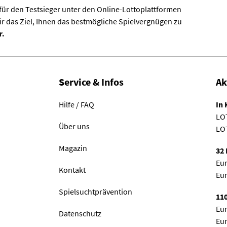
 für den Testsieger unter den Online-Lottoplattformen
ir das Ziel, Ihnen das bestmögliche Spielvergnügen zu
r.
Service & Infos
Ak
Hilfe / FAQ
In 
LO
Über uns
LO
Magazin
32 
Eur
Kontakt
Eu
Spielsuchtprävention
110
Eur
Datenschutz
Eur