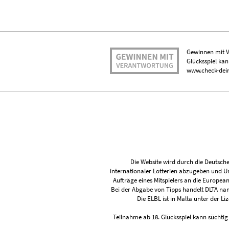
Gewinnen mit V
Glücksspiel kan
www.check-dein
Die Website wird durch die Deutsche
internationaler Lotterien abzugeben un
Aufträge eines Mitspielers an die European
Bei der Abgabe von Tipps handelt DLTA name
Die ELBL ist in Malta unter der 
Teilnahme ab 18. Glücksspiel kann süchti