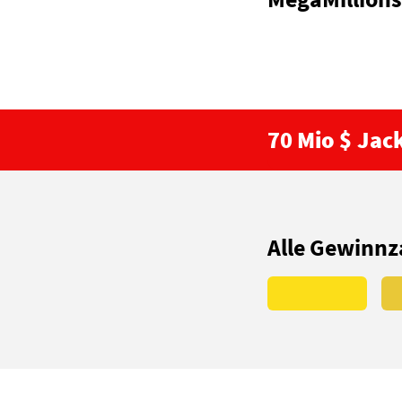
70 Mio $
Jac
Alle Gewinnz