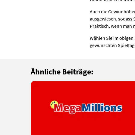
Auch die Gewinnhöhen
ausgewiesen, sodass 
Praktisch, wenn man m
Wählen Sie im obigen
gewünschten Spieltage
Ähnliche Beiträge: