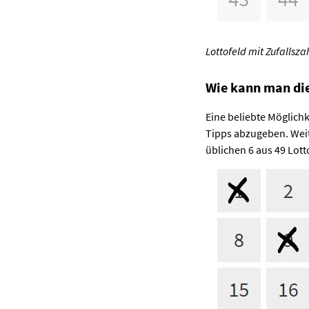
Lottofeld mit Zufallsza
Wie kann man di
Eine beliebte Möglich
Tipps abzugeben. Wei
üblichen 6 aus 49 Lott