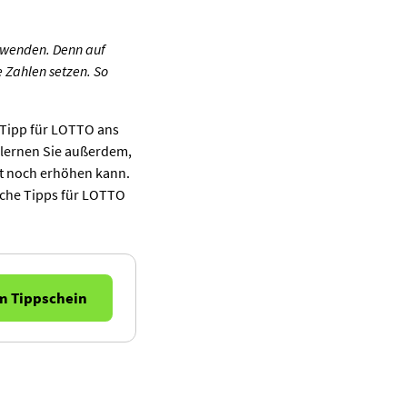
zuwenden. Denn auf
 Zahlen setzen. So
-Tipp für LOTTO ans
“ lernen Sie außerdem,
eit noch erhöhen kann.
fache Tipps für LOTTO
m Tippschein