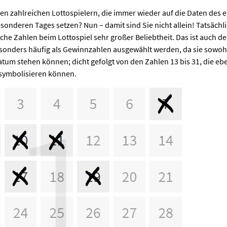
en zahlreichen Lottospielern, die immer wieder auf die Daten des 
onderen Tages setzen? Nun – damit sind Sie nicht allein! Tatsächli
che Zahlen beim Lottospiel sehr großer Beliebtheit. Das ist auch d
esonders häufig als Gewinnzahlen ausgewählt werden, da sie sowohl
tum stehen können; dicht gefolgt von den Zahlen 13 bis 31, die ebe
symbolisieren können.