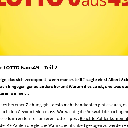
r LOTTO 6aus49 – Teil 2
zige, das sich verdoppelt, wenn man es teilt.“ sagte einst Albert S
 sich hingegen genau anders herum! Warum dies so ist, und was da
lären wir hier…
 es bei einer Ziehung gibt, desto mehr Kandidaten gibt es auch, m
auch den Gewinn teilen muss. Wie wichtig die Auswahl der richtige
ereits im ersten Teil unserer Lotto-Tipps
„Beliebte Zahlenkombina
 der 49 Zahlen die gleiche Wahrscheinlichkeit gezogen zu werden – 