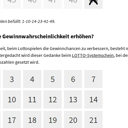
hlen befüllt: 1-10-14-23-41-49.
e Gewinnwahrscheinlichkeit erhöhen?
keit, beim Lottospielen die Gewinnchancen zu verbessern, besteht n
tergedacht wird dieser Gedanke beim
LOTTO-Systemschein
, bei d
ozahlen gesetzt wird.