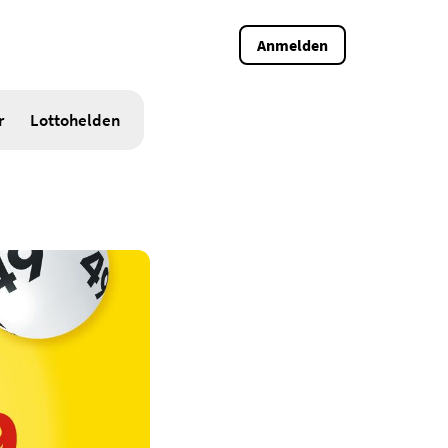
Anmelden
r
Lottohelden