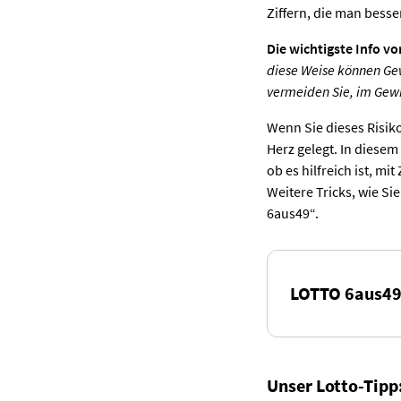
Ziffern, die man besser
Die wichtigste Info v
diese Weise können Gew
vermeiden Sie, im Gewi
Wenn Sie dieses Risik
Herz gelegt. In diesem
ob es hilfreich ist, m
Weitere Tricks, wie S
6aus49“.
LOTTO 6aus49
Unser Lotto-Tipp