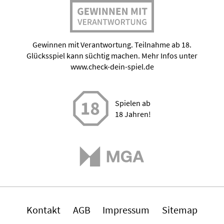
Gewinnen mit Verantwortung. Teilnahme ab 18.
Glücksspiel kann süchtig machen. Mehr Infos unter
www.check-dein-spiel.de
Spielen ab
18 Jahren!
Kontakt
AGB
Impressum
Sitemap