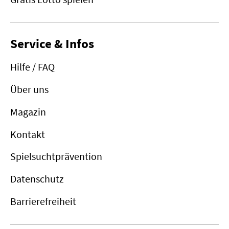
Service & Infos
Hilfe / FAQ
Über uns
Magazin
Kontakt
Spielsuchtprävention
Datenschutz
Barrierefreiheit