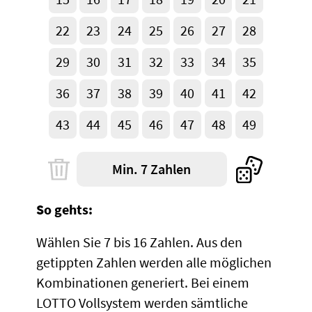
Gewinnzahlen & Quoten
22
23
24
25
26
27
28
Lottohelden Magazin
Hilfe / FAQ
29
30
31
32
33
34
35
Kontakt
36
37
38
39
40
41
42
43
44
45
46
47
48
49
Min. 7 Zahlen
So gehts:
Wählen Sie 7 bis 16 Zahlen. Aus den
getippten Zahlen werden alle möglichen
Kombinationen generiert. Bei einem
LOTTO Vollsystem werden sämtliche