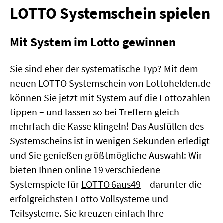
LOTTO Systemschein spielen
Mit System im Lotto gewinnen
Sie sind eher der systematische Typ? Mit dem
neuen LOTTO Systemschein von Lottohelden.de
können Sie jetzt mit System auf die Lottozahlen
tippen – und lassen so bei Treffern gleich
mehrfach die Kasse klingeln! Das Ausfüllen des
Systemscheins ist in wenigen Sekunden erledigt
und Sie genießen größtmögliche Auswahl: Wir
bieten Ihnen online 19 verschiedene
Systemspiele für
LOTTO 6aus49
– darunter die
erfolgreichsten Lotto Vollsysteme und
Teilsysteme. Sie kreuzen einfach Ihre