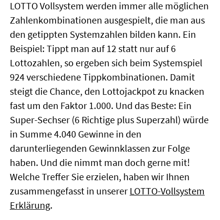
LOTTO Vollsystem werden immer alle möglichen
Zahlenkombinationen ausgespielt, die man aus
den getippten Systemzahlen bilden kann. Ein
Beispiel: Tippt man auf 12 statt nur auf 6
Lottozahlen, so ergeben sich beim Systemspiel
924 verschiedene Tippkombinationen. Damit
steigt die Chance, den Lottojackpot zu knacken
fast um den Faktor 1.000. Und das Beste: Ein
Super-Sechser (6 Richtige plus Superzahl) würde
in Summe 4.040 Gewinne in den
darunterliegenden Gewinnklassen zur Folge
haben. Und die nimmt man doch gerne mit!
Welche Treffer Sie erzielen, haben wir Ihnen
zusammengefasst in unserer
LOTTO-Vollsystem
Erklärung
.