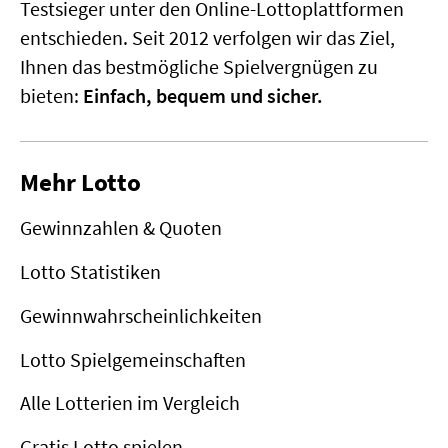
Testsieger unter den Online-Lottoplattformen
entschieden. Seit 2012 verfolgen wir das Ziel,
Ihnen das bestmögliche Spielvergnügen zu
bieten:
Einfach, bequem und sicher.
Mehr Lotto
Gewinnzahlen & Quoten
Lotto Statistiken
Gewinnwahrscheinlichkeiten
Lotto Spielgemeinschaften
Alle Lotterien im Vergleich
Gratis Lotto spielen