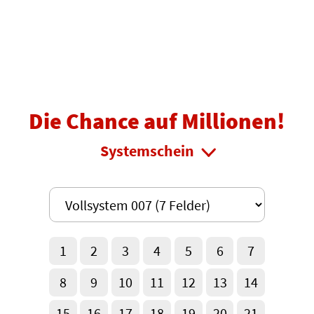
Anmelden /
Registrieren
Startseite
Lotterien
Die Chance
auf Millionen!
LOTTO 6aus49
L
Systemschein
EuroJackpot
10 Mio €
EJ
EuroMillions
17 Mio €
EM
SuperLotto
207,6 Mio €
SU
Spielgemeinschaften
Rubbellose
1
2
3
4
5
6
7
Spiele
8
9
10
11
12
13
14
Sportwetten
15
16
17
18
19
20
21