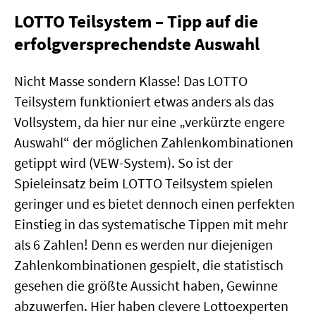
LOTTO Teilsystem – Tipp auf die
erfolgversprechendste Auswahl
Nicht Masse sondern Klasse! Das LOTTO
Teilsystem funktioniert etwas anders als das
Vollsystem, da hier nur eine „verkürzte engere
Auswahl“ der möglichen Zahlenkombinationen
getippt wird (VEW-System). So ist der
Spieleinsatz beim LOTTO Teilsystem spielen
geringer und es bietet dennoch einen perfekten
Einstieg in das systematische Tippen mit mehr
als 6 Zahlen! Denn es werden nur diejenigen
Zahlenkombinationen gespielt, die statistisch
gesehen die größte Aussicht haben, Gewinne
abzuwerfen. Hier haben clevere Lottoexperten