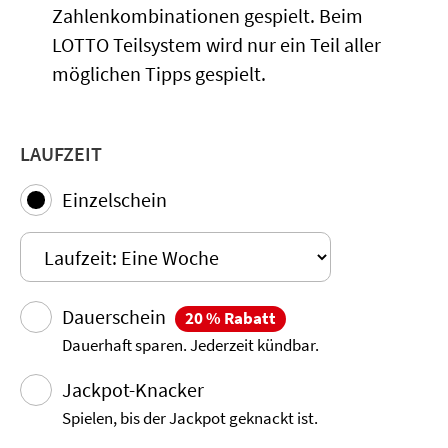
Zahlenkombinationen gespielt. Beim
LOTTO Teilsystem wird nur ein Teil aller
möglichen Tipps gespielt.
LAUFZEIT
Einzelschein
Dauerschein
20 % Rabatt
Dauerhaft sparen. Jederzeit kündbar.
Jackpot-Knacker
Spielen, bis der Jackpot geknackt ist.