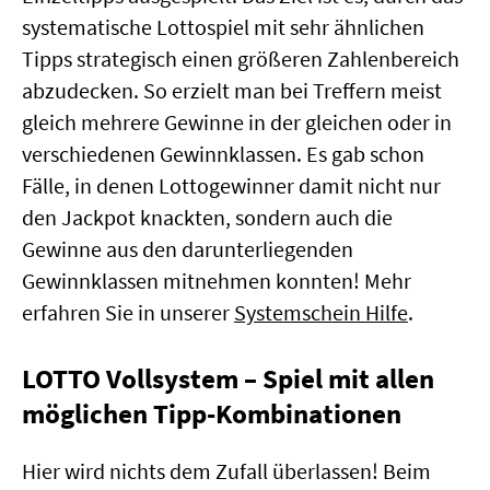
systematische Lottospiel mit sehr ähnlichen
Tipps strategisch einen größeren Zahlenbereich
abzudecken. So erzielt man bei Treffern meist
gleich mehrere Gewinne in der gleichen oder in
verschiedenen Gewinnklassen. Es gab schon
Fälle, in denen Lottogewinner damit nicht nur
den Jackpot knackten, sondern auch die
Gewinne aus den darunterliegenden
Gewinnklassen mitnehmen konnten! Mehr
erfahren Sie in unserer
Systemschein Hilfe
.
LOTTO Vollsystem – Spiel mit allen
möglichen Tipp-Kombinationen
Hier wird nichts dem Zufall überlassen! Beim