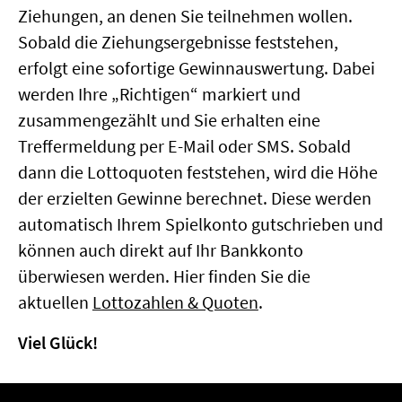
Ziehungen, an denen Sie teilnehmen wollen.
Sobald die Ziehungsergebnisse feststehen,
erfolgt eine sofortige Gewinnauswertung. Dabei
werden Ihre „Richtigen“ markiert und
zusammengezählt und Sie erhalten eine
Treffermeldung per E-Mail oder SMS. Sobald
dann die Lottoquoten feststehen, wird die Höhe
der erzielten Gewinne berechnet. Diese werden
automatisch Ihrem Spielkonto gutschrieben und
können auch direkt auf Ihr Bankkonto
überwiesen werden. Hier finden Sie die
aktuellen
Lottozahlen & Quoten
.
Viel Glück!