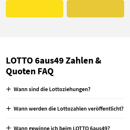
LOTTO 6aus49 Zahlen &
Quoten FAQ
Wann sind die Lottoziehungen?
Die Ziehungen beim LOTTO 6aus49 erfolgen
Wann werden die Lottozahlen veröffentlicht?
zweimal pro Woche. Am Mittwoch werden die
Lottozahlen gegen 18:25 Uhr gezogen und am
Die Lottozahlen werden am Mittwoch ab 18:30
Wann gewinne ich beim LOTTO 6aus49?
Samstag um 19:25 Uhr.