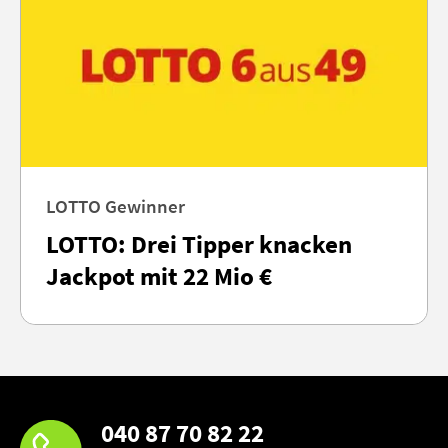
LOTTO Gewinner
LOTTO: Drei Tipper knacken
Jackpot mit 22 Mio €
040 87 70 82 22