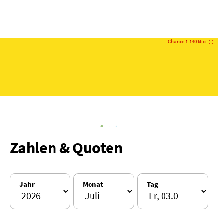
Anmelden /
Chance 1:140 Mio
Registrieren
Startseite
Lotterien
LOTTO 6aus49
50 Mio €
L
EuroJackpot
32 Mio €
EJ
EuroMillions
110 Mio €
EM
SuperLotto
205,8 Mio €
SU
Zahlen & Quoten
Spielgemeinschaften
Rubbellose
Spiele
Jahr
Monat
Tag
Sportwetten