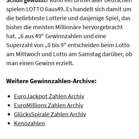
spielen LOTTO 6aus49. Es handelt sich damit um
die beliebteste Lotterie und dasjenige Spiel, das
bisher die meisten Millionäre hervorgebracht
hat. „6 aus 49“ Gewinnzahlen und eine
Superzahl von „0 bis 9“ entscheiden beim Lotto
am Mittwoch und Lotto am Samstag darüber, ob
man einen Gewinn erzielt.
Weitere Gewinnzahlen-Archive:
EuroJackpot Zahlen Archiv
EuroMillions Zahlen Archiv
GlücksSpirale Zahlen Archiv
Kenozahlen