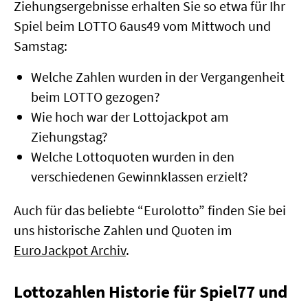
Ziehungsergebnisse erhalten Sie so etwa für Ihr
Spiel beim LOTTO 6aus49 vom Mittwoch und
Samstag:
Welche Zahlen wurden in der Vergangenheit
beim LOTTO gezogen?
Wie hoch war der Lottojackpot am
Ziehungstag?
Welche Lottoquoten wurden in den
verschiedenen Gewinnklassen erzielt?
Auch für das beliebte “Eurolotto” finden Sie bei
uns historische Zahlen und Quoten im
EuroJackpot Archiv
.
Lottozahlen Historie für Spiel77 und