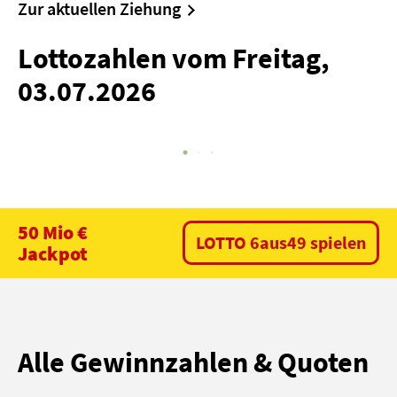
Zur aktuellen Ziehung
Gewinnzahlen & Quoten
Lottohelden Magazin
Lottozahlen vom Freitag,
Hilfe / FAQ
03.07.2026
Kontakt
50 Mio €
LOTTO 6aus49 spielen
Jackpot
Alle Gewinnzahlen & Quoten