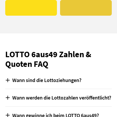
LOTTO 6aus49 Zahlen &
Quoten FAQ
Wann sind die Lottoziehungen?
Die Ziehungen beim LOTTO 6aus49 erfolgen
Wann werden die Lottozahlen veröffentlicht?
zweimal pro Woche. Am Mittwoch werden die
Lottozahlen gegen 18:25 Uhr gezogen und am
Die Lottozahlen werden am Mittwoch ab 18:30
Wann gewinne ich beim LOTTO 6aus49?
Samstag um 19:25 Uhr.