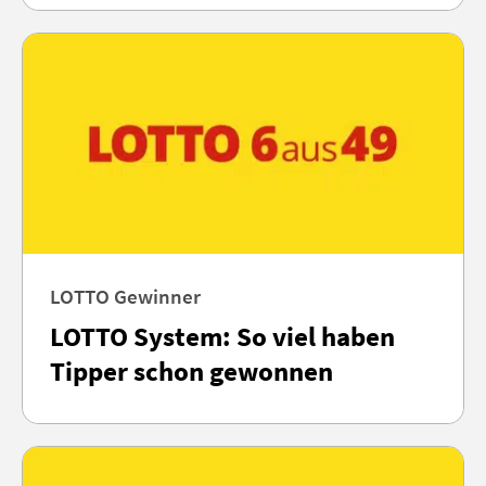
LOTTO Gewinner
LOTTO System: So viel haben
Tipper schon gewonnen