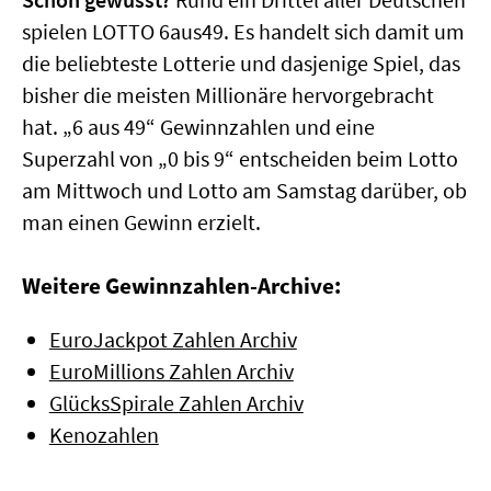
spielen LOTTO 6aus49. Es handelt sich damit um
die beliebteste Lotterie und dasjenige Spiel, das
bisher die meisten Millionäre hervorgebracht
hat. „6 aus 49“ Gewinnzahlen und eine
Superzahl von „0 bis 9“ entscheiden beim Lotto
am Mittwoch und Lotto am Samstag darüber, ob
man einen Gewinn erzielt.
Weitere Gewinnzahlen-Archive:
EuroJackpot Zahlen Archiv
EuroMillions Zahlen Archiv
GlücksSpirale Zahlen Archiv
Kenozahlen