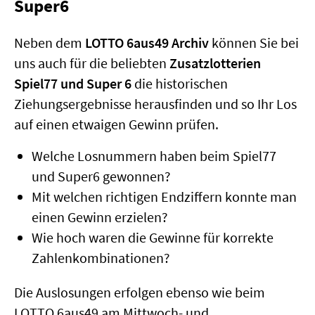
Super6
Neben dem
LOTTO 6aus49 Archiv
können Sie bei
uns auch für die beliebten
Zusatzlotterien
Spiel77 und Super 6
die historischen
Ziehungsergebnisse herausfinden und so Ihr Los
auf einen etwaigen Gewinn prüfen.
Welche Losnummern haben beim Spiel77
und Super6 gewonnen?
Mit welchen richtigen Endziffern konnte man
einen Gewinn erzielen?
Wie hoch waren die Gewinne für korrekte
Zahlenkombinationen?
Die Auslosungen erfolgen ebenso wie beim
LOTTO 6aus49 am Mittwoch- und