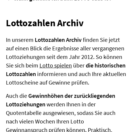
Uhr bekanntgegeben und am Samstag gegen
19:30 Uhr. Die Lottoquoten erscheinen am
Um den Jackpot zu gewinnen benötigt man
ersten Werktag nach der Ziehung
Lottozahlen Archiv
beim LOTTO 6aus49 sechs Richtige mit
Superzahl. Um einen ersten Gewinn zu erzielen
reichen aber bereits 2 Richtige plus Superzahl.
In unserem
Lottozahlen Archiv
finden Sie jetzt
auf einen Blick die Ergebnisse aller vergangenen
Lottoziehungen seit dem Jahr 2012. So können
Sie sich beim
Lotto spielen
über
die historischen
Lottozahlen
informieren und auch Ihre aktuellen
Lottoscheine auf Gewinne prüfen.
Auch die
Gewinnhöhen der zurückliegenden
Lottoziehungen
werden Ihnen in der
Quotentabelle ausgewiesen, sodass Sie auch
nach vielen Wochen Ihren Lotto
Gewinnanspruch prüfen können. Praktisch,