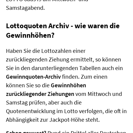
Samstagabend.
Lottoquoten Archiv - wie waren die
Gewinnhöhen?
Haben Sie die Lottozahlen einer
zurückliegenden Ziehung ermittelt, so können
Sie in den darunterliegenden Tabellen auch ein
Gewinnquoten-Archiv
finden. Zum einen
können Sie so die
Gewinnhöhen
zurückliegender Ziehungen
vom Mittwoch und
Samstag prüfen, aber auch die
Quotenentwicklung im Lotto verfolgen, die oft in
Abhängigkeit zur Jackpot-Höhe steht.
Schon gewusst?
Rund ein Drittel aller Deutschen