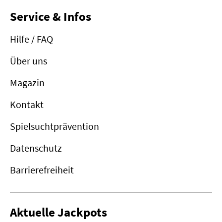
Service & Infos
Hilfe / FAQ
Über uns
Magazin
Kontakt
Spielsuchtprävention
Datenschutz
Barrierefreiheit
Aktuelle Jackpots