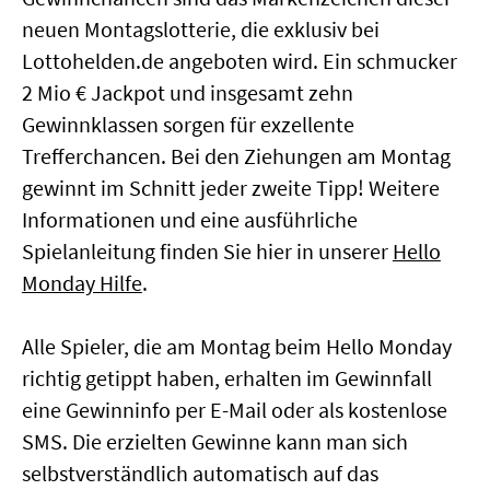
neuen Montagslotterie, die exklusiv bei
Lottohelden.de angeboten wird. Ein schmucker
2 Mio € Jackpot und insgesamt zehn
Gewinnklassen sorgen für exzellente
Trefferchancen. Bei den Ziehungen am Montag
gewinnt im Schnitt jeder zweite Tipp! Weitere
Informationen und eine ausführliche
Spielanleitung finden Sie hier in unserer
Hello
Monday Hilfe
.
Alle Spieler, die am Montag beim Hello Monday
richtig getippt haben, erhalten im Gewinnfall
eine Gewinninfo per E-Mail oder als kostenlose
SMS. Die erzielten Gewinne kann man sich
selbstverständlich automatisch auf das