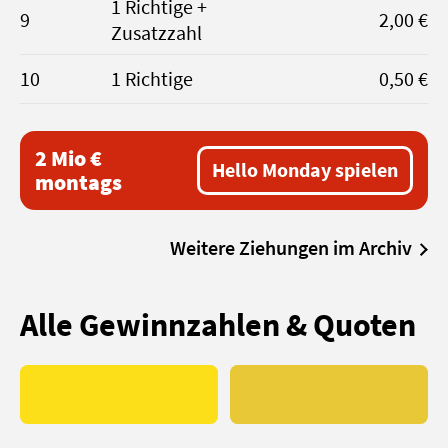
1 Richtige +
9
2,00 €
Zusatzzahl
10
1 Richtige
0,50 €
2 Mio €
Hello Monday spielen
montags
Weitere Ziehungen im Archiv
Alle Gewinnzahlen & Quoten