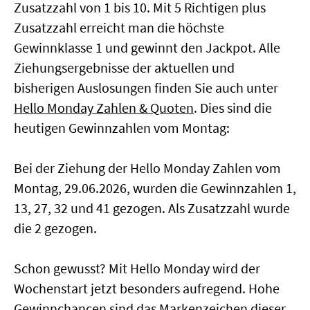
Zusatzzahl von 1 bis 10. Mit 5 Richtigen plus
Zusatzzahl erreicht man die höchste
Gewinnklasse 1 und gewinnt den Jackpot. Alle
Ziehungsergebnisse der aktuellen und
bisherigen Auslosungen finden Sie auch unter
Hello Monday Zahlen & Quoten
. Dies sind die
heutigen Gewinnzahlen vom Montag:
Bei der Ziehung der Hello Monday Zahlen vom
Montag, 29.06.2026, wurden die Gewinnzahlen 1,
13, 27, 32 und 41 gezogen. Als Zusatzzahl wurde
die 2 gezogen.
Schon gewusst? Mit Hello Monday wird der
Wochenstart jetzt besonders aufregend. Hohe
Gewinnchancen sind das Markenzeichen dieser