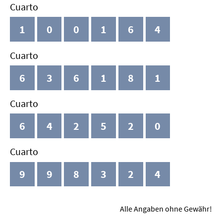
Cuarto
1
0
0
1
6
4
Cuarto
6
3
6
1
8
1
Cuarto
6
4
2
5
2
0
Cuarto
9
9
8
3
2
4
Alle Angaben ohne Gewähr!