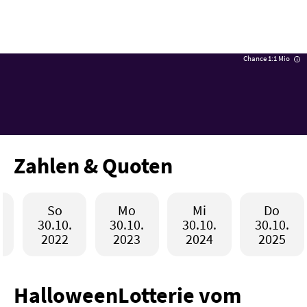
Anmelden /
Chance 1:1 Mio
Registrieren
Startseite
Lotterien
LOTTO 6aus49
50 Mio €
L
EuroJackpot
32 Mio €
EJ
Zahlen & Quoten
EuroMillions
110 Mio €
EM
SuperLotto
205,8 Mio €
SU
So
Mo
Mi
Do
Spielgemeinschaften
30.10.
30.10.
30.10.
30.10.
2022
2023
2024
2025
Rubbellose
Spiele
Sportwetten
HalloweenLotterie vom