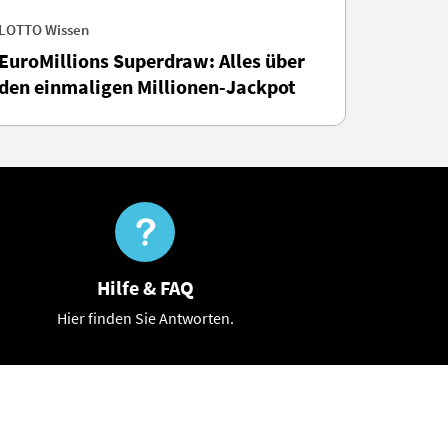
LOTTO Wissen
EuroMillions Superdraw: Alles über
den einmaligen Millionen-Jackpot
Hilfe & FAQ
Hier finden Sie Antworten.