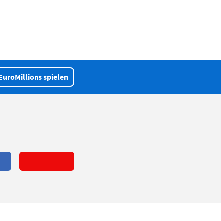
EuroMillions spielen