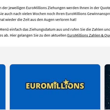
der jeweiligen EuroMillions Ziehungen werden Ihnen in der Quot
Sie auch nach vielen Wochen noch Ihren EuroMillions Gewinnansp
al wieder die Zeit aus den Augen verloren hat!
 Menü einfach das Ziehungsdatum aus und rufen Sie die Zahlen un
s ab. Hier gelangen Sie zu den aktuellen
EuroMillions Zahlen & Qu