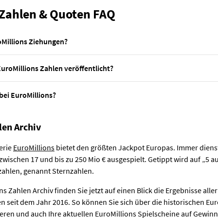
 Zahlen & Quoten FAQ
oMillions Ziehungen?
oMillions erfolgen zweimal die Woche. Immer am Dienstag und Frei
roMillions Zahlen veröffentlicht?
egen 21:30 Uhr gezogen.
en werden dienstags und freitags ab 21:30 Uhr bekanntgegeben. Die
bei EuroMillions?
 wenig später am selben Abend.
innen, benötigt man bei den EuroMillionen 5 Richtige plus 2 Ster
len, reichen aber bereits 2 Richtige.
len Archiv
erie
EuroMillions
bietet den größten Jackpot Europas. Immer dienst
zwischen 17 und bis zu 250 Mio € ausgespielt. Getippt wird auf „5 
zahlen, genannt Sternzahlen.
s Zahlen Archiv finden Sie jetzt auf einen Blick die Ergebnisse all
n seit dem Jahr 2016. So können Sie sich über die historischen Eur
ren und auch Ihre aktuellen EuroMillions Spielscheine auf Gewinn