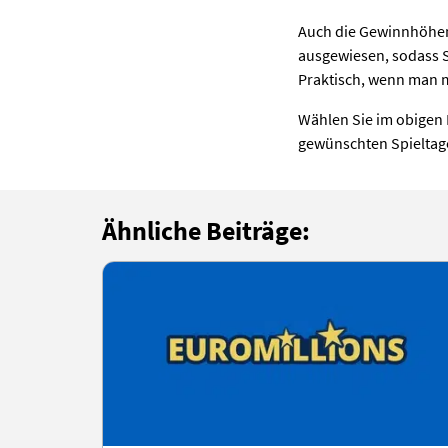
Auch die Gewinnhöhen 
ausgewiesen, sodass 
Praktisch, wenn man m
Wählen Sie im obigen
gewünschten Spieltage
Ähnliche Beiträge: