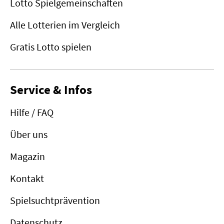
Lotto Spielgemeinschaften
Alle Lotterien im Vergleich
Gratis Lotto spielen
Service & Infos
Hilfe / FAQ
Über uns
Magazin
Kontakt
Spielsuchtprävention
Datenschutz