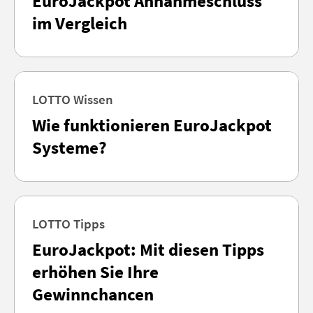
EuroJackpot Annahmeschluss
im Vergleich
LOTTO Wissen
Wie funktionieren EuroJackpot
Systeme?
LOTTO Tipps
EuroJackpot: Mit diesen Tipps
erhöhen Sie Ihre
Gewinnchancen