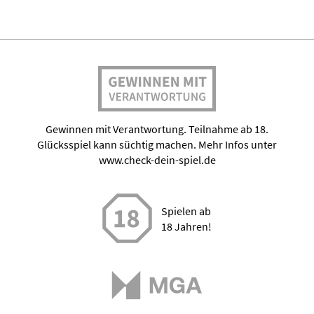
Gewinnen mit Verantwortung. Teilnahme ab 18.
Glücksspiel kann süchtig machen. Mehr Infos unter
www.check-dein-spiel.de
Spielen ab
18 Jahren!