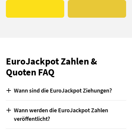
EuroJackpot Zahlen &
Quoten FAQ
Wann sind die EuroJackpot Ziehungen?
Die Ziehungen beim EuroJackpot erfolgen stets
Wann werden die EuroJackpot Zahlen
am Dienstag- und am Freitagabend gegen 20:00
veröffentlicht?
Uhr in der finnischen Hauptstadt Helsinki. Tipps
können bei uns bis 19:10 Uhr abgegeben