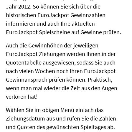
Jahr 2012. So können Sie sich über die
historischen EuroJackpot Gewinnzahlen
informieren und auch Ihre aktuellen
EuroJackpot Spielscheine auf Gewinne prüfen.
Auch die Gewinnhöhen der jeweiligen
EuroJackpot Ziehungen werden Ihnen in der
Quotentabelle ausgewiesen, sodass Sie auch
nach vielen Wochen noch Ihren EuroJackpot
Gewinnanspruch prüfen können. Praktisch,
wenn man mal wieder die Zeit aus den Augen
verloren hat!
Wählen Sie im obigen Menü einfach das
Ziehungsdatum aus und rufen Sie die Zahlen
und Quoten des gewünschten Spieltages ab.