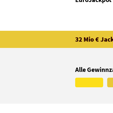
32 Mio €
Jac
Alle Gewinnz