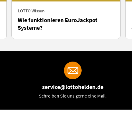
LOTTO Wissen
Wie funktionieren EuroJackpot
Systeme?
service@lottohelden.de
Schreiben Sie uns gerne eine Mail.