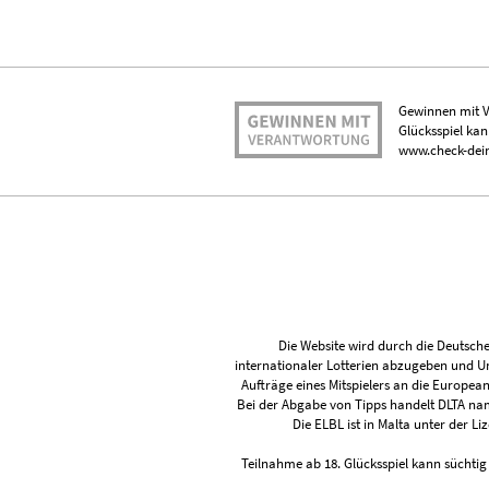
Gewinnen mit V
Glücksspiel kan
www.check-dein
Die Website wird durch die Deutsche
internationaler Lotterien abzugeben un
Aufträge eines Mitspielers an die European
Bei der Abgabe von Tipps handelt DLTA name
Die ELBL ist in Malta unter der 
Teilnahme ab 18. Glücksspiel kann süchti