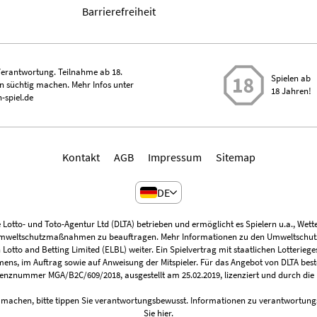
Barrierefreiheit
erantwortung. Teilnahme ab 18.
Spielen ab
n süchtig machen. Mehr Infos unter
18 Jahren!
-spiel.de
Kontakt
AGB
Impressum
Sitemap
DE
 Lotto- und Toto-Agentur Ltd (DLTA) betrieben und ermöglicht es Spielern u.a., Wette
d Umweltschutzmaßnahmen zu beauftragen. Mehr Informationen zu den Umweltsch
 Lotto and Betting Limited (ELBL) weiter. Ein Spielvertrag mit staatlichen Lotterieg
ns, im Auftrag sowie auf Anweisung der Mitspieler. Für das Angebot von DLTA besteh
Lizenznummer MGA/B2C/609/2018, ausgestellt am 25.02.2019, lizenziert und durch die 
g machen, bitte tippen Sie verantwortungsbewusst. Informationen zu verantwortung
Sie
hier
.