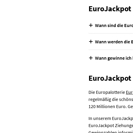
EuroJackpot
Wann sind die Eur
Die Ziehungen beim Eu
Wann werden die E
finnischen Hauptstadt
Die EuroJackpot Zahle
Wann gewinne ich
der Gewinnquoten erfo
Um den Jackpot zu kna
EuroJackpot 
Gewinn reichen 2 Richt
Die Europalotterie
Eur
regelmäßig die schöns
120 Millionen Euro. G
In unserem EuroJackpot
EuroJackpot Ziehungen
Gewinnzahlen informie