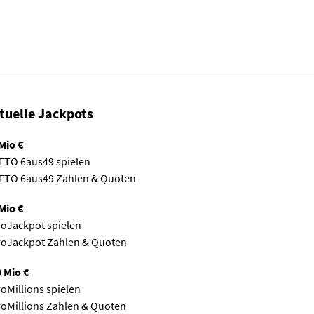
tuelle Jackpots
Mio €
TTO 6aus49 spielen
TTO 6aus49 Zahlen & Quoten
Mio €
oJackpot spielen
roJackpot Zahlen & Quoten
 Mio €
oMillions spielen
oMillions Zahlen & Quoten