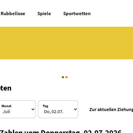
Rubbellose
Spiele
Sportwetten
oten
Monat
Tag
Zur aktuellen Ziehun
Zahlen vom Donnerstag, 02.07.2026