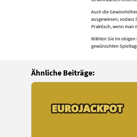
Auch die Gewinnhöhen
ausgewiesen, sodass 
Praktisch, wenn man m
Wählen Sie im obigen
gewünschten Spieltage
Ähnliche Beiträge: