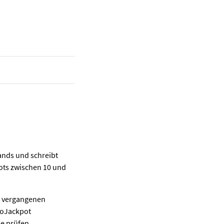
20:00 Uhr in der
 Die Veröffentlichung
 Für einen ersten
ands und schreibt
ots zwischen 10 und
er vergangenen
roJackpot
e prüfen.