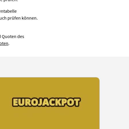
entabelle
uch prüfen können.
d Quoten des
oten
.