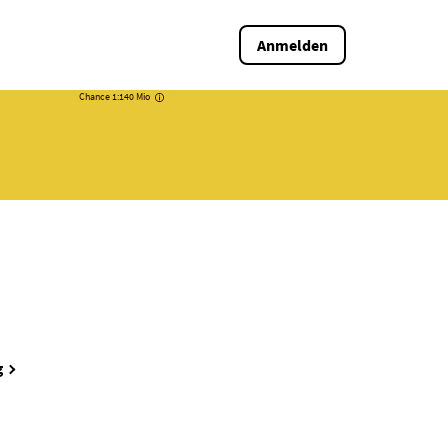
Anmelden
Chance 1:140 Mio
g