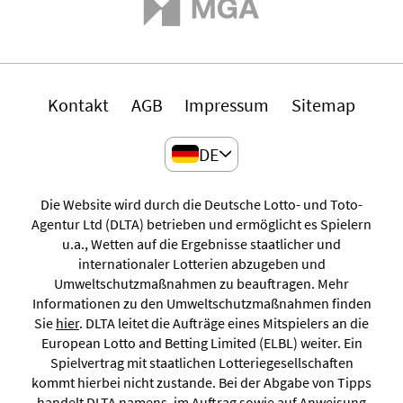
Kontakt
AGB
Impressum
Sitemap
DE
Die Website wird durch die Deutsche Lotto- und Toto-
Agentur Ltd (DLTA) betrieben und ermöglicht es Spielern
u.a., Wetten auf die Ergebnisse staatlicher und
internationaler Lotterien abzugeben und
Umweltschutzmaßnahmen zu beauftragen. Mehr
Informationen zu den Umweltschutzmaßnahmen finden
Sie
hier
. DLTA leitet die Aufträge eines Mitspielers an die
European Lotto and Betting Limited (ELBL) weiter. Ein
Spielvertrag mit staatlichen Lotteriegesellschaften
kommt hierbei nicht zustande. Bei der Abgabe von Tipps
handelt DLTA namens, im Auftrag sowie auf Anweisung