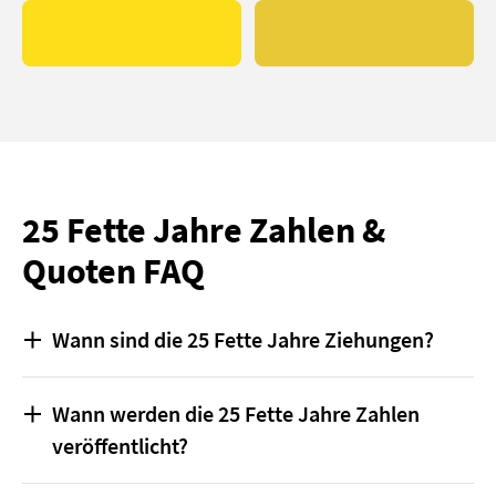
25 Fette Jahre Zahlen &
Quoten FAQ
Wann sind die 25 Fette Jahre Ziehungen?
Die Ziehungen bei 25 Fette Jahre erfolgen stets
Wann werden die 25 Fette Jahre Zahlen
am Samstag um 19.15 Uhr. Lose sind immer
veröffentlicht?
noch bis zum Annahmeschluss um 19:00 Uhr
erhältlich.