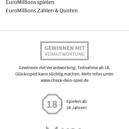
EuroMillions spielen
EuroMillions Zahlen & Quoten
Gewinnen mit Verantwortung. Teilnahme ab 18.
Glücksspiel kann süchtig machen. Mehr Infos unter
www.check-dein-spiel.de
Spielen ab
18 Jahren!