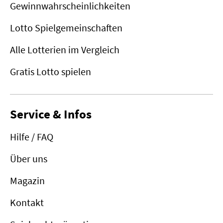
Gewinnwahrscheinlichkeiten
Lotto Spielgemeinschaften
Alle Lotterien im Vergleich
Gratis Lotto spielen
Service & Infos
Hilfe / FAQ
Über uns
Magazin
Kontakt