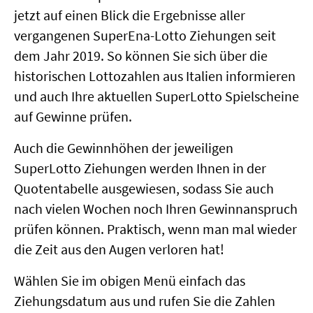
jetzt auf einen Blick die Ergebnisse aller
vergangenen SuperEna-Lotto Ziehungen seit
dem Jahr 2019. So können Sie sich über die
historischen Lottozahlen aus Italien informieren
und auch Ihre aktuellen SuperLotto Spielscheine
auf Gewinne prüfen.
Auch die Gewinnhöhen der jeweiligen
SuperLotto Ziehungen werden Ihnen in der
Quotentabelle ausgewiesen, sodass Sie auch
nach vielen Wochen noch Ihren Gewinnanspruch
prüfen können. Praktisch, wenn man mal wieder
die Zeit aus den Augen verloren hat!
Wählen Sie im obigen Menü einfach das
Ziehungsdatum aus und rufen Sie die Zahlen