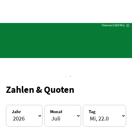
Anmelden /
Chance 1:623 Mio
Registrieren
Startseite
Lotterien
LOTTO 6aus49
50 Mio €
L
EuroJackpot
10 Mio €
EJ
EuroMillions
17 Mio €
EM
SuperLotto
206,7 Mio €
SU
Zahlen & Quoten
Spielgemeinschaften
Rubbellose
Spiele
Jahr
Monat
Tag
Sportwetten