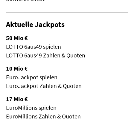
Aktuelle Jackpots
50 Mio €
LOTTO 6aus49 spielen
LOTTO 6aus49 Zahlen & Quoten
10 Mio €
EuroJackpot spielen
EuroJackpot Zahlen & Quoten
17 Mio €
EuroMillions spielen
EuroMillions Zahlen & Quoten