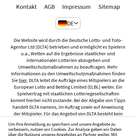
Kontakt
AGB
Impressum
Sitemap
DE
Die Website wird durch die Deutsche Lotto- und Toto-
Agentur Ltd (DLTA) betrieben und ermöglicht es Spielern
u.a., Wetten auf die Ergebnisse staatlicher und
internationaler Lotterien abzugeben und
Umweltschutzmaßnahmen zu beauftragen. Mehr
Informationen zu den Umweltschutzmaßnahmen finden
Sie
hier
. DLTA leitet die Aufträge eines Mitspielers an die
European Lotto and Betting Limited (ELBL) weiter. Ein
Spielvertrag mit staatlichen Lotteriegesellschaften
kommt hierbei nicht zustande. Bei der Abgabe von Tipps
handelt DLTA namens, im Auftrag sowie auf Anweisung
der Mitspieler. Für das Angebot von DLTA besteht kein
Widerrufsrecht seitens des Spielers. Die ELBL ist in Malta
Um Ihre Anmeldung zu speichern und unsere Angebote zu
unter der Lizenznummer MGA/B2C/609/2018,
verbessern, nutzen wir Cookies. Zur Analyse geben wir Daten
ausgestellt am 25.02.2019, lizenziert und durch die Malta
über die Nutzung unseres Angebotes an Partner weiter. Mit