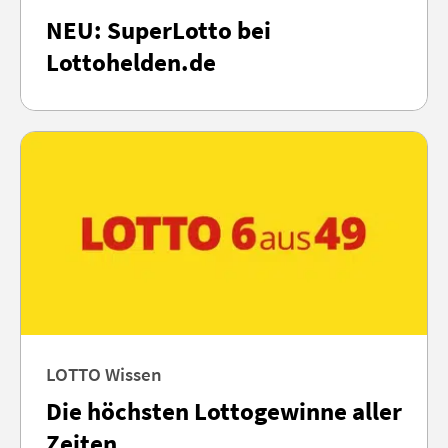
NEU: SuperLotto bei
Lottohelden.de
LOTTO Wissen
Die höchsten Lottogewinne aller
Zeiten