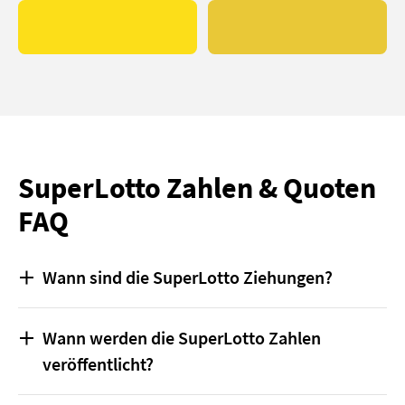
SuperLotto Zahlen & Quoten
FAQ
Wann sind die SuperLotto Ziehungen?
Die Ziehungen bei SuperLotto erfolgen dreimal
Wann werden die SuperLotto Zahlen
pro Woche. Immer am Dienstag, Donnerstag und
veröffentlicht?
Samstag. Der Annahmeschluss ist um 19:00 Uhr.