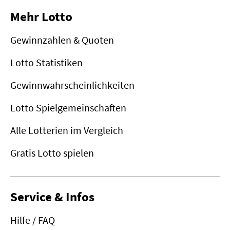
Mehr Lotto
Gewinnzahlen & Quoten
Lotto Statistiken
Gewinnwahrscheinlichkeiten
Lotto Spielgemeinschaften
Alle Lotterien im Vergleich
Gratis Lotto spielen
Service & Infos
Hilfe / FAQ