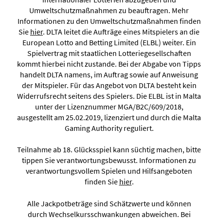
Umweltschutzmaßnahmen zu beauftragen. Mehr
Informationen zu den Umweltschutzmaßnahmen finden
Sie
hier
. DLTA leitet die Aufträge eines Mitspielers an die
European Lotto and Betting Limited (ELBL) weiter. Ein
Spielvertrag mit staatlichen Lotteriegesellschaften
kommt hierbei nicht zustande. Bei der Abgabe von Tipps
handelt DLTA namens, im Auftrag sowie auf Anweisung
der Mitspieler. Für das Angebot von DLTA besteht kein
Widerrufsrecht seitens des Spielers. Die ELBL ist in Malta
unter der Lizenznummer MGA/B2C/609/2018,
ausgestellt am 25.02.2019, lizenziert und durch die Malta
Gaming Authority reguliert.
Teilnahme ab 18. Glücksspiel kann süchtig machen, bitte
tippen Sie verantwortungsbewusst. Informationen zu
verantwortungsvollem Spielen und Hilfsangeboten
finden Sie
hier
.
Alle Jackpotbeträge sind Schätzwerte und können
durch Wechselkursschwankungen abweichen. Bei