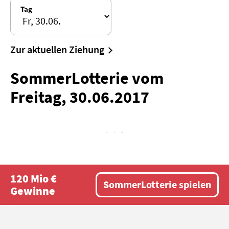
Gewinnzahlen & Quoten
Tag
Lottohelden Magazin
Hilfe / FAQ
Zur aktuellen Ziehung
Kontakt
SommerLotterie vom
Freitag, 30.06.2017
120 Mio €
SommerLotterie spielen
Gewinne