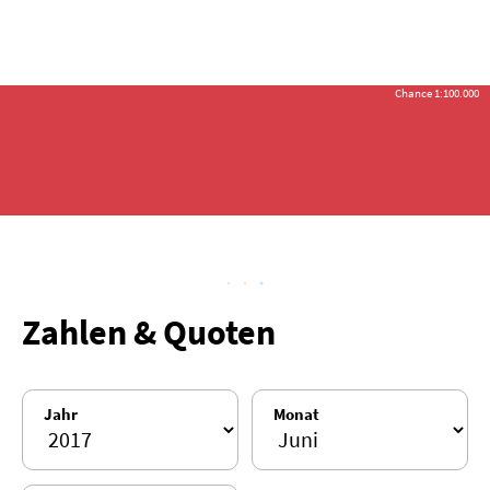
Anmelden /
Chance 1:100.000
Registrieren
Startseite
Lotterien
LOTTO 6aus49
L
EuroJackpot
10 Mio €
EJ
EuroMillions
17 Mio €
EM
SuperLotto
SU
Zahlen & Quoten
Spielgemeinschaften
Rubbellose
Spiele
Jahr
Monat
Sportwetten