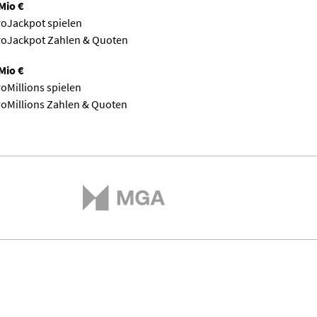
Mio €
oJackpot spielen
roJackpot Zahlen & Quoten
Mio €
oMillions spielen
oMillions Zahlen & Quoten