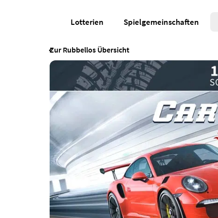
Lotterien
Spielgemeinschaften
Zur Rubbellos Übersicht