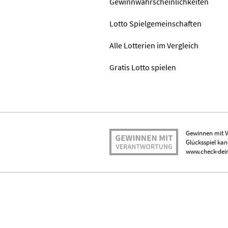
Gewinnwahrscheinlichkeiten
Lotto Spielgemeinschaften
Alle Lotterien im Vergleich
Gratis Lotto spielen
Gewinnen mit V
Glücksspiel kan
www.check-dein