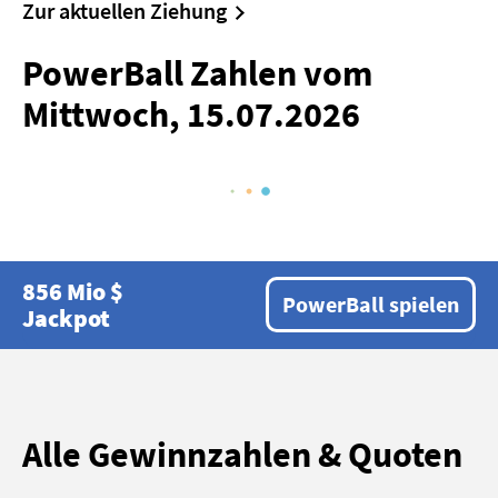
Zur aktuellen Ziehung
Gewinnzahlen & Quoten
Lottohelden Magazin
PowerBall Zahlen vom
Hilfe / FAQ
Mittwoch, 15.07.2026
Kontakt
856 Mio $
PowerBall spielen
Jackpot
Alle Gewinnzahlen & Quoten