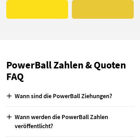
PowerBall Zahlen & Quoten
FAQ
Wann sind die PowerBall Ziehungen?
Die Ziehungen beim PowerBall erfolgen dreimal
Wann werden die PowerBall Zahlen
pro Woche im US-Amerikanischen Tallahassee in
veröffentlicht?
Florida. In der Nacht auf Dienstag, Donnerstag
und Sonntag werden die PowerBall Zahlen