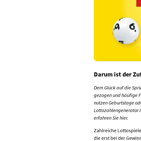
Darum ist der Zuf
Dem Glück auf die Sprü
gezogen und häufige Fe
nutzen Geburtstage od
Lottozahlengenerator 
erfahren Sie hier.
Zahlreiche Lottospiel
die erst bei der Gewi