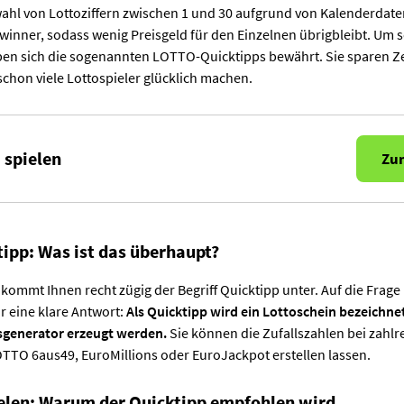
hl von Lottoziffern zwischen 1 und 30 aufgrund von Kalenderdaten
ewinner, sodass wenig Preisgeld für den Einzelnen übrigbleibt. Um
ben sich die sogenannten LOTTO-Quicktipps bewährt. Sie sparen Zei
chon viele Lottospieler glücklich machen.
 spielen
Zu
ipp: Was ist das überhaupt?
 kommt Ihnen recht zügig der Begriff Quicktipp unter. Auf die Frage 
r eine klare Antwort:
Als Quicktipp wird ein Lottoschein bezeichne
llsgenerator erzeugt werden.
Sie können die Zufallszahlen bei zahlr
OTTO 6aus49, EuroMillions oder EuroJackpot erstellen lassen.
elen: Warum der Quicktipp empfohlen wird