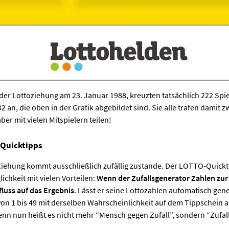
der Lottoziehung am 23. Januar 1988, kreuzten tatsächlich 222 Spi
 an, die oben in der Grafik abgebildet sind. Sie alle trafen damit zw
r mit vielen Mitspielern teilen!
-Quicktipps
Ziehung kommt ausschließlich zufällig zustande. Der LOTTO-Quickti
ichkeit mit vielen Vorteilen:
Wenn der Zufallsgenerator Zahlen zur 
fluss auf das Ergebnis
. Lässt er seine Lottozahlen automatisch gene
n von 1 bis 49 mit derselben Wahrscheinlichkeit auf dem Tippschein 
enn nun heißt es nicht mehr “Mensch gegen Zufall”, sondern “Zufall