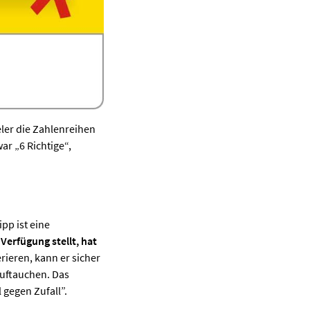
eler die Zahlenreihen
ar „6 Richtige“,
pp ist eine
Verfügung stellt, hat
rieren, kann er sicher
auftauchen. Das
 gegen Zufall”.