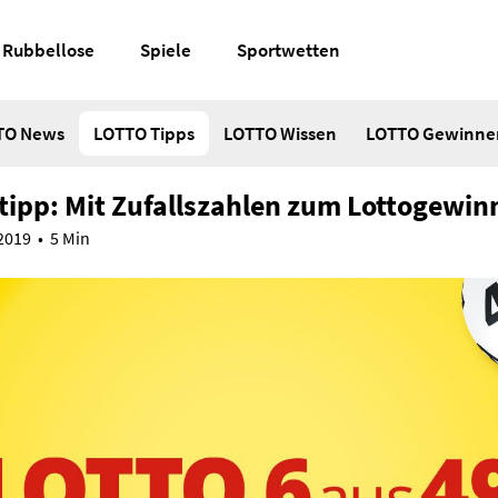
Rubbellose
Spiele
Sportwetten
TO News
LOTTO Tipps
LOTTO Wissen
LOTTO Gewinne
ipp: Mit Zufallszahlen zum Lottogewin
2019
5 Min