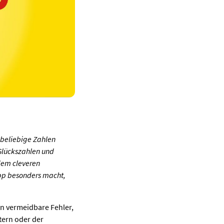
 beliebige Zahlen
 Glückszahlen und
dem cleveren
pp besonders macht,
en vermeidbare Fehler,
tern oder der