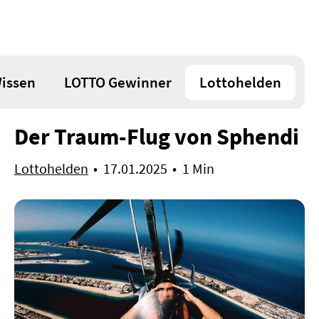
Anmelden /
Registrieren
issen
LOTTO Gewinner
Lottohelden
Startseite
Lotterien
Der Traum-Flug von Sphendi
LOTTO 6aus49
L
EuroJackpot
10 Mio €
EJ
Lottohelden
17.01.2025
1 Min
EuroMillions
17 Mio €
EM
SuperLotto
207,6 Mio €
SU
Spielgemeinschaften
Rubbellose
Spiele
Sportwetten