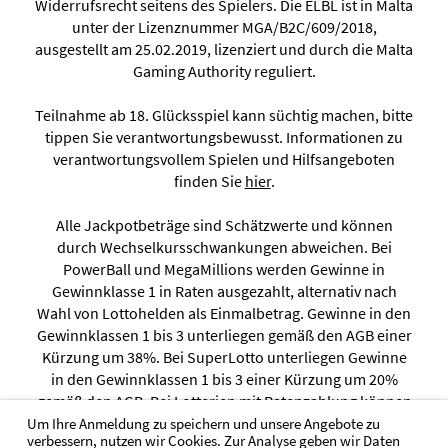
Widerrufsrecht seitens des Spielers. Die ELBL ist in Malta
unter der Lizenznummer MGA/B2C/609/2018,
ausgestellt am 25.02.2019, lizenziert und durch die Malta
Gaming Authority reguliert.
Teilnahme ab 18. Glücksspiel kann süchtig machen, bitte
tippen Sie verantwortungsbewusst. Informationen zu
verantwortungsvollem Spielen und Hilfsangeboten
finden Sie
hier
.
Alle Jackpotbeträge sind Schätzwerte und können
durch Wechselkursschwankungen abweichen. Bei
PowerBall und MegaMillions werden Gewinne in
Gewinnklasse 1 in Raten ausgezahlt, alternativ nach
Wahl von Lottohelden als Einmalbetrag. Gewinne in den
Gewinnklassen 1 bis 3 unterliegen gemäß den AGB einer
Kürzung um 38%. Bei SuperLotto unterliegen Gewinne
in den Gewinnklassen 1 bis 3 einer Kürzung um 20%
gemäß den AGB. Bei Lotterien mit Ratenzahlung können
Gewinne wie folgt ausgezahlt werden: (a) bis zu EUR 20
Um Ihre Anmeldung zu speichern und unsere Angebote zu
verbessern, nutzen wir Cookies. Zur Analyse geben wir Daten
Mio. über einen Zeitraum von bis zu 10 Jahren, (b) bis zu