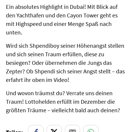
Ein absolutes Highlight in Dubai! Mit Blick auf
den Yachthafen und den Cayon Tower geht es
mit Highspeed und einer Menge Spaß nach
unten.
Wird sich Shpendiboy seiner Höhenangst stellen
und sich seinen Traum erfüllen, diese zu
besiegen? Oder übernehmen die Jungs das
Zepter? Ob Shpendi sich seiner Angst stellt – das
erfahrt ihr oben im Video!
Und wovon träumst du? Verrate uns deinen
Traum! Lottohelden erfüllt im Dezember die
größten Träume – vielleicht bald auch deinen?
Facebook
n auf X
Teilen als E-Mail
Teilen auf WhatsApp