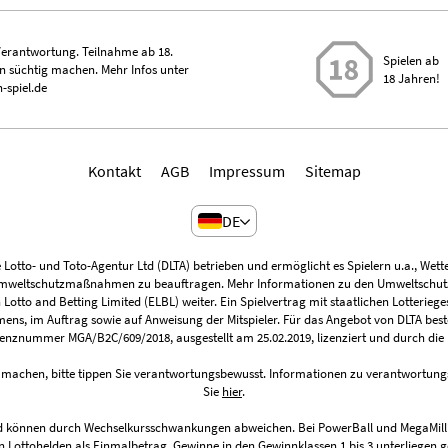
erantwortung. Teilnahme ab 18.
Spielen ab
n süchtig machen. Mehr Infos unter
18 Jahren!
-spiel.de
Kontakt
AGB
Impressum
Sitemap
DE
 Lotto- und Toto-Agentur Ltd (DLTA) betrieben und ermöglicht es Spielern u.a., Wette
d Umweltschutzmaßnahmen zu beauftragen. Mehr Informationen zu den Umweltsch
 Lotto and Betting Limited (ELBL) weiter. Ein Spielvertrag mit staatlichen Lotterieg
ns, im Auftrag sowie auf Anweisung der Mitspieler. Für das Angebot von DLTA besteh
Lizenznummer MGA/B2C/609/2018, ausgestellt am 25.02.2019, lizenziert und durch die 
g machen, bitte tippen Sie verantwortungsbewusst. Informationen zu verantwortung
Sie
hier
.
nd können durch Wechselkursschwankungen abweichen. Bei PowerBall und MegaMilli
on Lottohelden als Einmalbetrag. Gewinne in den Gewinnklassen 1 bis 3 unterliege