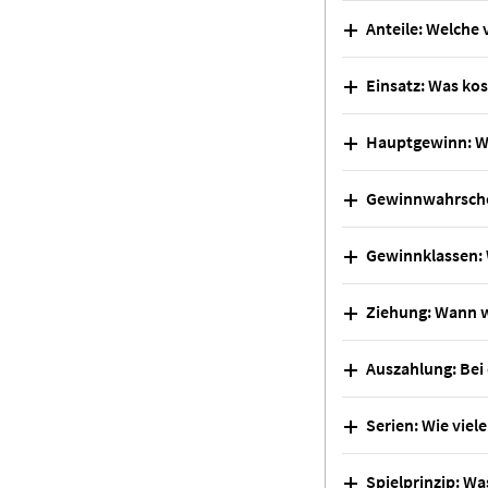
den Jackpot ist 1.4
Gewinnzahlen gezog
Bei El Niño kreuzt 
Anteile: Welche 
nämlich über 37 Ta
vergebenen Losnumm
Mit Lottohelden.de 
den Anfangs- und E
die Pfeil-Tasten ob
Für die Spanische D
Zigtausend Preise s
Einsatz: Was kos
im Zahlenbereich vo
zufällige Losnummer
Vielfalt an verschie
Ihre Losnummer auf 
Auswahl zwischen ei
Möglichkeit, bereit
Millionengewinne er
Exklusiv bei Lottohe
Hauptgewinn: Wa
Spielschein wunsch
die Chance auf bis z
unter
nur 249,99 €, der kl
El Niño Gewi
mit Ihrem Gewinnza
(Décimo). Ebenfalls 
bei uns schon für 34
Bei der DreikönigsLo
Gewinnwahrschei
gemeinsam als
Tipp
entsprechen Ihrem S
Weihnachtslotterie
Sonderziehungen ge
übersetzt „der Dic
Spanische Sonderzi
Gewinnklassen: 
gespielten Anteil au
Gewinnerlos nicht n
die Spieler gute Ka
werden insgesamt 5
Tsd Gewinne. Damit e
Die Spanische Dreik
Ziehung: Wann w
Mio € zu Ausschüttu
den Jackpot zu knac
zahlreiche Möglichk
besser als beim deut
Hauptpreise vergebe
Am 6. Januar ist es
Auszahlung: Bei
Gewinnwahrscheinl
250.000 € (3. Preis 
gezogen. Die Auslo
3.500 € und 12.000 
Ausland live mitver
Sie haben mit Lotto
Serien: Wie vie
Eine Besonderheit b
Gewinner-Losnummern
Glückwunsch! So fä
Anfangsziffern bzw.
einzeln bestimmt. H
gutgeschrieben oder
Wie bei anderen Son
Niño Gewinnquote
Spielprinzip: W
Kugeln für die Zahl