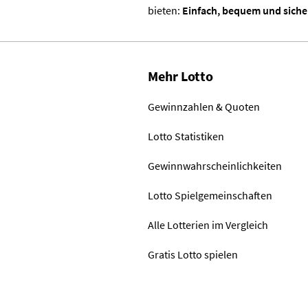
bieten:
Einfach, bequem und siche
Mehr Lotto
Gewinnzahlen & Quoten
Lotto Statistiken
Gewinnwahrscheinlichkeiten
Lotto Spielgemeinschaften
Alle Lotterien im Vergleich
Gratis Lotto spielen