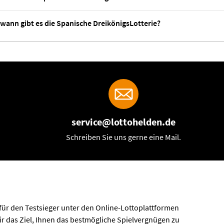
 und begleiten die Auszahlung. Alle Details finden Sie über das Info
eben. Diese ist aktuell auf 55 Serien zu 100.000 Losen festgelegt.
ntgegeben.
 Los mit der Losnummer 12345 ganze 55x ausgegeben werden kann. 
 unter den spanischen Sonderziehungen als absoluter Geheimtipp. D
 wann gibt es die Spanische DreikönigsLotterie?
r Jackpot in Höhe von 2 Mio € für ein ganzes Gewinnerlos stolze 55
 noch einmal bedeutend besser, als bei der berühmten Weihnacht
erien kommt auch die Gesamtgewinnsumme von märchenhaften 770 
des 6. Los einen Preis erzielt, sind die Aussichten bei El Niño tatsä
rie schaut auf eine lange Tradition zurück. Die Ursprünge der Son
 nur die
Sommerlotterie
mithalten, bei der im Juli ebenfalls 35 % a
rühe 19. Jahrhundert zurück, als erstmals eine kleinere „El Niño To
r Jahren dann wurden bereits vier Serien zu je 42.000 Losen aufgel
DreikönigsLotterie unter ihrem heuten heutigen Namen „El Niño“ bz
Niño“. Heute zählt die Lotterie zu den beliebtesten Spielen überhau
ndere Länder Europas erobert.
service@lottohelden.de
Schreiben Sie uns gerne eine Mail.
 für den Testsieger unter den Online-Lottoplattformen
ir das Ziel, Ihnen das bestmögliche Spielvergnügen zu