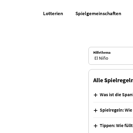
Lotterien
Spielgemeinschaften
Hilfethema
Alle Spielregel
Was ist die Span
Die DreikönigsLotte
Spielregeln: Wie
Sonderziehung in S
Millionen Euro ausg
Bei der El Niño Lott
Tippen: Wie füll
999999. Die Gewinnc
Gewinnklasse 1 zu t