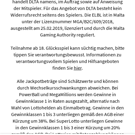
handelt DLTA namens, im Auftrag sowie auf Anweisung
der Mitspieler. Für das Angebot von DLTA besteht kein
Widerrufsrecht seitens des Spielers. Die ELBL ist in Malta
unter der Lizenznummer MGA/B2C/609/2018,
ausgestellt am 25.02.2019, lizenziert und durch die Malta
Gaming Authority reguliert.
Teilnahme ab 18. Glücksspiel kann süchtig machen, bitte
tippen Sie verantwortungsbewusst. Informationen zu
verantwortungsvollem Spielen und Hilfsangeboten
finden Sie
hier
.
Alle Jackpotbeträge sind Schätzwerte und können
durch Wechselkursschwankungen abweichen. Bei
PowerBall und MegaMillions werden Gewinne in
Gewinnklasse 1 in Raten ausgezahlt, alternativ nach
Wahl von Lottohelden als Einmalbetrag. Gewinne in den
Gewinnklassen 1 bis 3 unterliegen gemäß den AGB einer
Kürzung um 38%. Bei SuperLotto unterliegen Gewinne
in den Gewinnklassen 1 bis 3 einer Kürzung um 20%
gemäß den AGB. Bei Lotterien mit Ratenzahlung können