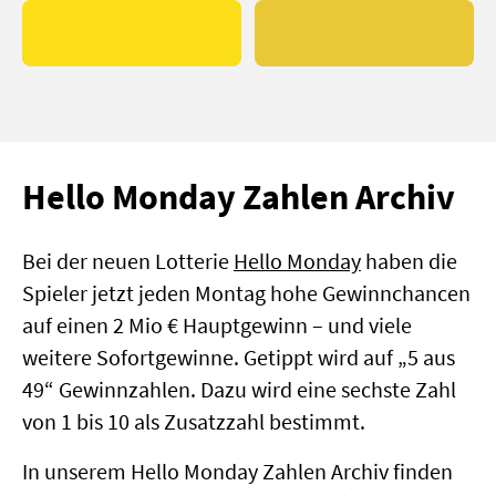
Hello Monday Zahlen Archiv
Bei der neuen Lotterie
Hello Monday
haben die
Spieler jetzt jeden Montag hohe Gewinnchancen
auf einen 2 Mio € Hauptgewinn – und viele
weitere Sofortgewinne. Getippt wird auf „5 aus
49“ Gewinnzahlen. Dazu wird eine sechste Zahl
von 1 bis 10 als Zusatzzahl bestimmt.
In unserem Hello Monday Zahlen Archiv finden