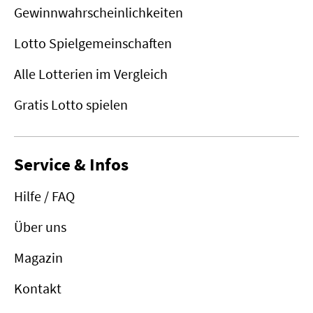
Gewinnwahrscheinlichkeiten
Lotto Spielgemeinschaften
Alle Lotterien im Vergleich
Gratis Lotto spielen
Service & Infos
Hilfe / FAQ
Über uns
Magazin
Kontakt