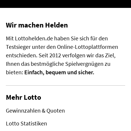
Wir machen Helden
Mit Lottohelden.de haben Sie sich für den
Testsieger unter den Online-Lottoplattformen
entschieden. Seit 2012 verfolgen wir das Ziel,
Ihnen das bestmögliche Spielvergnügen zu
bieten:
Einfach, bequem und sicher.
Mehr Lotto
Gewinnzahlen & Quoten
Lotto Statistiken