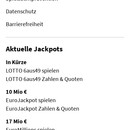
Datenschutz
Barrierefreiheit
Aktuelle Jackpots
In Kürze
LOTTO 6aus49 spielen
LOTTO 6aus49 Zahlen & Quoten
10 Mio €
EuroJackpot spielen
EuroJackpot Zahlen & Quoten
17 Mio €
EuroMillions spielen