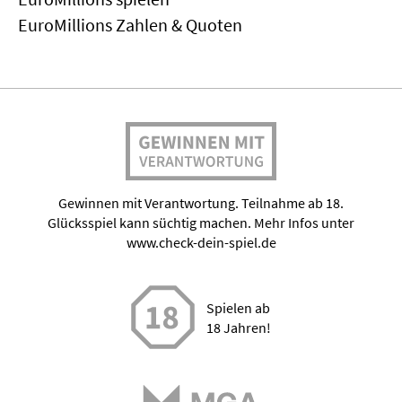
EuroMillions Zahlen & Quoten
Gewinnen mit Verantwortung. Teilnahme ab 18.
Glücksspiel kann süchtig machen. Mehr Infos unter
www.check-dein-spiel.de
Spielen ab
18 Jahren!