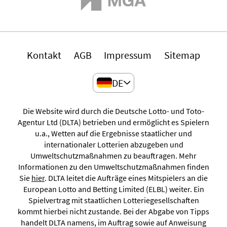
Kontakt
AGB
Impressum
Sitemap
DE
Die Website wird durch die Deutsche Lotto- und Toto-
Agentur Ltd (DLTA) betrieben und ermöglicht es Spielern
u.a., Wetten auf die Ergebnisse staatlicher und
internationaler Lotterien abzugeben und
Umweltschutzmaßnahmen zu beauftragen. Mehr
Informationen zu den Umweltschutzmaßnahmen finden
Sie
hier
. DLTA leitet die Aufträge eines Mitspielers an die
European Lotto and Betting Limited (ELBL) weiter. Ein
Spielvertrag mit staatlichen Lotteriegesellschaften
kommt hierbei nicht zustande. Bei der Abgabe von Tipps
handelt DLTA namens, im Auftrag sowie auf Anweisung