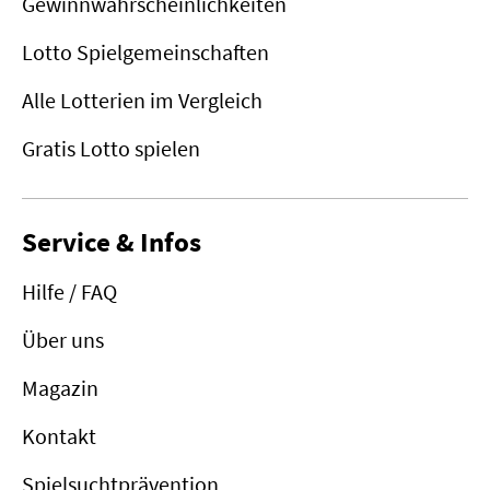
Gewinnwahrscheinlichkeiten
Lotto Spielgemeinschaften
Alle Lotterien im Vergleich
Gratis Lotto spielen
Service & Infos
Hilfe / FAQ
Über uns
Magazin
Kontakt
Spielsuchtprävention