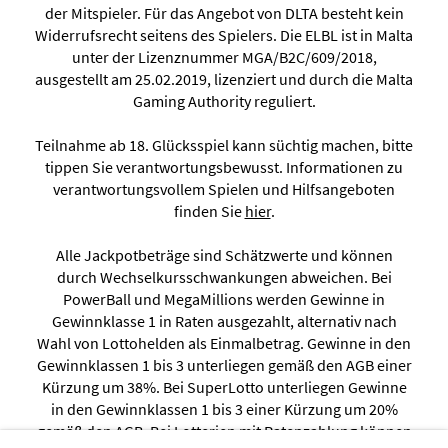
der Mitspieler. Für das Angebot von DLTA besteht kein
Widerrufsrecht seitens des Spielers. Die ELBL ist in Malta
unter der Lizenznummer MGA/B2C/609/2018,
ausgestellt am 25.02.2019, lizenziert und durch die Malta
Gaming Authority reguliert.
Teilnahme ab 18. Glücksspiel kann süchtig machen, bitte
tippen Sie verantwortungsbewusst. Informationen zu
verantwortungsvollem Spielen und Hilfsangeboten
finden Sie
hier
.
Alle Jackpotbeträge sind Schätzwerte und können
durch Wechselkursschwankungen abweichen. Bei
PowerBall und MegaMillions werden Gewinne in
Gewinnklasse 1 in Raten ausgezahlt, alternativ nach
Wahl von Lottohelden als Einmalbetrag. Gewinne in den
Gewinnklassen 1 bis 3 unterliegen gemäß den AGB einer
Kürzung um 38%. Bei SuperLotto unterliegen Gewinne
in den Gewinnklassen 1 bis 3 einer Kürzung um 20%
gemäß den AGB. Bei Lotterien mit Ratenzahlung können